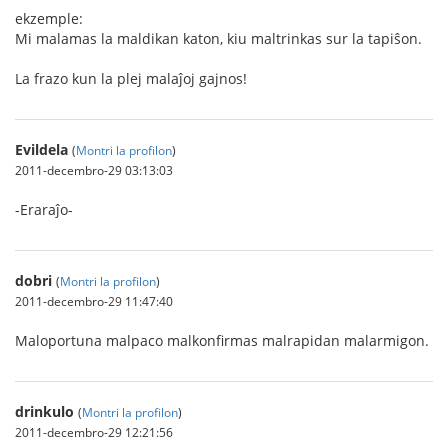
ekzemple:
Mi malamas la maldikan katon, kiu maltrinkas sur la tapiŝon.
La frazo kun la plej malaĵoj gajnos!
Evildela
(
Montri la profilon
)
2011-decembro-29 03:13:03
-Eraraĵo-
dobri
(
Montri la profilon
)
2011-decembro-29 11:47:40
Maloportuna malpaco malkonfirmas malrapidan malarmigon.
drinkulo
(
Montri la profilon
)
2011-decembro-29 12:21:56