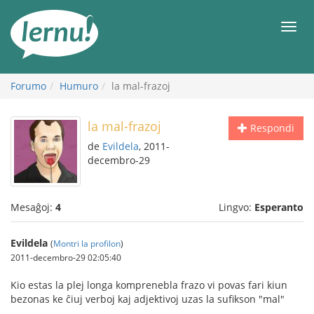
Al
la
Men
enhavo
Forumo
Humuro
la mal-frazoj
la mal-frazoj
Respondi
de
Evildela
, 2011-
decembro-29
Mesaĝoj:
4
Lingvo:
Esperanto
Evildela
(
Montri la profilon
)
2011-decembro-29 02:05:40
Kio estas la plej longa komprenebla frazo vi povas fari kiun
bezonas ke ĉiuj verboj kaj adjektivoj uzas la sufikson "mal"