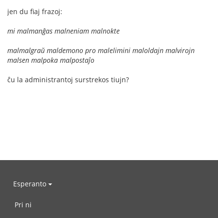
jen du fiaj frazoj:
mi malmanĝas malneniam malnokte
malmalgraŭ maldemono pro malelimini maloldajn malvirojn
malsen malpoka malpostaĵo
ĉu la administrantoj surstrekos tiujn?
Esperanto
Pri ni