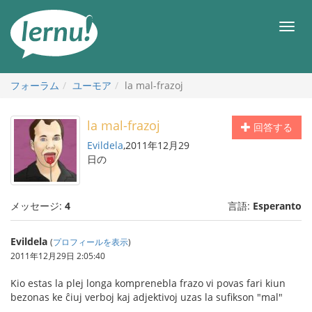
目
次
メ
へ
ニ
ュ
ー
フォーラム
ユーモア
la mal-frazoj
la mal-frazoj
回答する
Evildela
,2011年12月29
日の
メッセージ:
4
言語:
Esperanto
Evildela
(
プロフィールを表示
)
2011年12月29日 2:05:40
Kio estas la plej longa komprenebla frazo vi povas fari kiun
bezonas ke ĉiuj verboj kaj adjektivoj uzas la sufikson "mal"