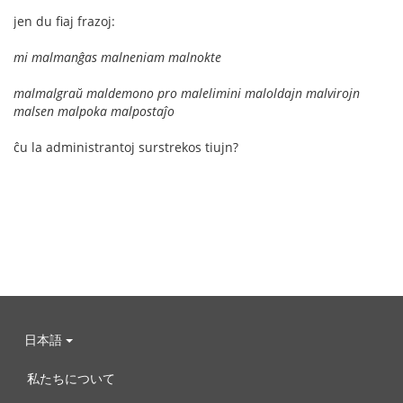
jen du fiaj frazoj:
mi malmanĝas malneniam malnokte
malmalgraŭ maldemono pro malelimini maloldajn malvirojn
malsen malpoka malpostaĵo
ĉu la administrantoj surstrekos tiujn?
日本語
私たちについて