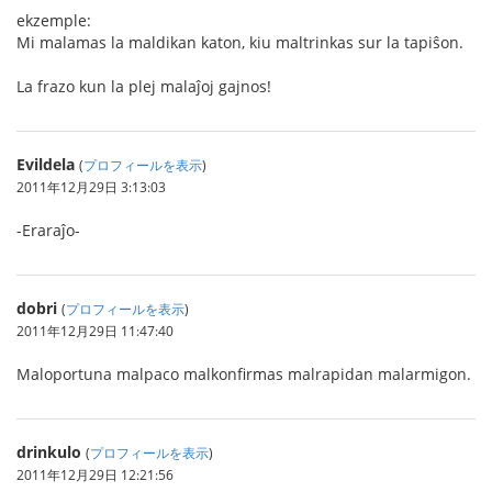
ekzemple:
Mi malamas la maldikan katon, kiu maltrinkas sur la tapiŝon.
La frazo kun la plej malaĵoj gajnos!
Evildela
(
プロフィールを表示
)
2011年12月29日 3:13:03
-Eraraĵo-
dobri
(
プロフィールを表示
)
2011年12月29日 11:47:40
Maloportuna malpaco malkonfirmas malrapidan malarmigon.
drinkulo
(
プロフィールを表示
)
2011年12月29日 12:21:56