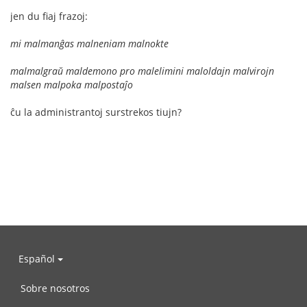
jen du fiaj frazoj:
mi malmanĝas malneniam malnokte
malmalgraŭ maldemono pro malelimini maloldajn malvirojn
malsen malpoka malpostaĵo
ĉu la administrantoj surstrekos tiujn?
Español
Sobre nosotros