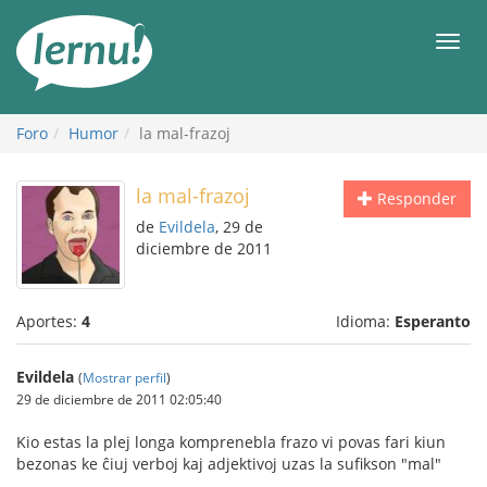
Contenido
Men
Foro
Humor
la mal-frazoj
la mal-frazoj
Responder
de
Evildela
, 29 de
diciembre de 2011
Aportes:
4
Idioma:
Esperanto
Evildela
(
Mostrar perfil
)
29 de diciembre de 2011 02:05:40
Kio estas la plej longa komprenebla frazo vi povas fari kiun
bezonas ke ĉiuj verboj kaj adjektivoj uzas la sufikson "mal"