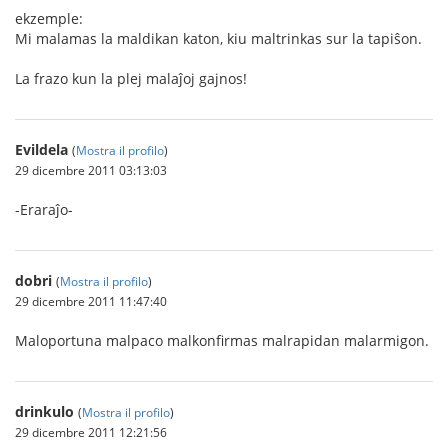
ekzemple:
Mi malamas la maldikan katon, kiu maltrinkas sur la tapiŝon.
La frazo kun la plej malaĵoj gajnos!
Evildela
(
Mostra il profilo
)
29 dicembre 2011 03:13:03
-Eraraĵo-
dobri
(
Mostra il profilo
)
29 dicembre 2011 11:47:40
Maloportuna malpaco malkonfirmas malrapidan malarmigon.
drinkulo
(
Mostra il profilo
)
29 dicembre 2011 12:21:56