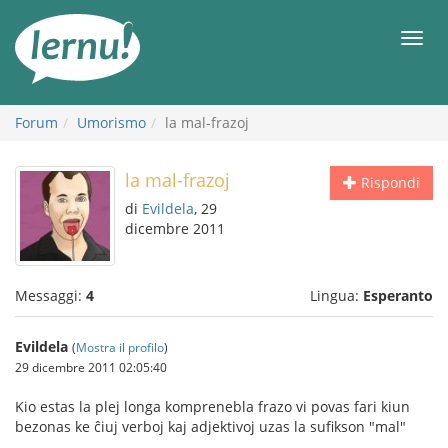
Vai
all’indice
Men
Forum
Umorismo
la mal-frazoj
la mal-frazoj
Rispondi
di
Evildela
, 29
dicembre 2011
Messaggi:
4
Lingua:
Esperanto
Evildela
(
Mostra il profilo
)
29 dicembre 2011 02:05:40
Kio estas la plej longa komprenebla frazo vi povas fari kiun
bezonas ke ĉiuj verboj kaj adjektivoj uzas la sufikson "mal"