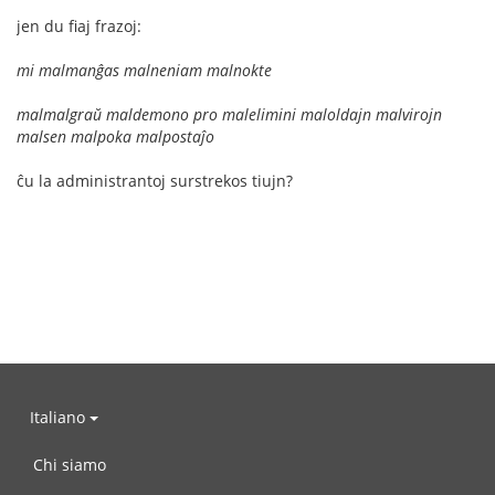
jen du fiaj frazoj:
mi malmanĝas malneniam malnokte
malmalgraŭ maldemono pro malelimini maloldajn malvirojn
malsen malpoka malpostaĵo
ĉu la administrantoj surstrekos tiujn?
Italiano
Chi siamo