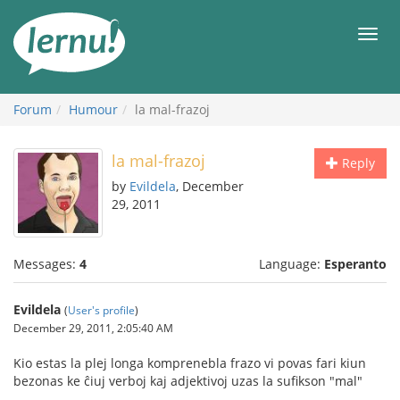
Skip
to
Men
the
content
Forum
Humour
la mal-frazoj
la mal-frazoj
Reply
by
Evildela
, December
29, 2011
Messages:
4
Language:
Esperanto
Evildela
(
User's profile
)
December 29, 2011, 2:05:40 AM
Kio estas la plej longa komprenebla frazo vi povas fari kiun
bezonas ke ĉiuj verboj kaj adjektivoj uzas la sufikson "mal"