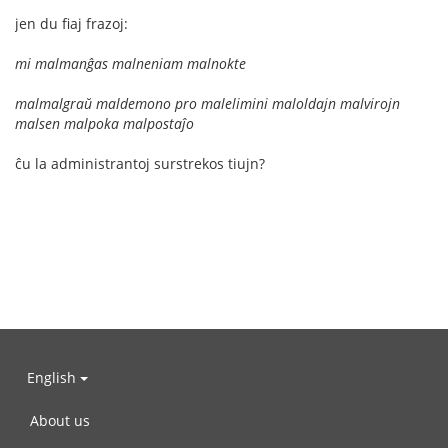
jen du fiaj frazoj:
mi malmanĝas malneniam malnokte
malmalgraŭ maldemono pro malelimini maloldajn malvirojn
malsen malpoka malpostaĵo
ĉu la administrantoj surstrekos tiujn?
English
About us