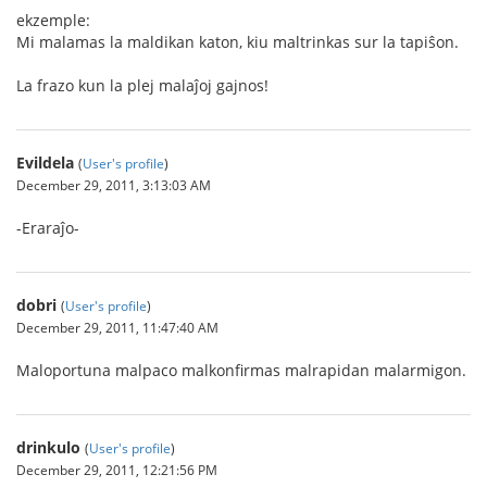
ekzemple:
Mi malamas la maldikan katon, kiu maltrinkas sur la tapiŝon.
La frazo kun la plej malaĵoj gajnos!
Evildela
(
User's profile
)
December 29, 2011, 3:13:03 AM
-Eraraĵo-
dobri
(
User's profile
)
December 29, 2011, 11:47:40 AM
Maloportuna malpaco malkonfirmas malrapidan malarmigon.
drinkulo
(
User's profile
)
December 29, 2011, 12:21:56 PM