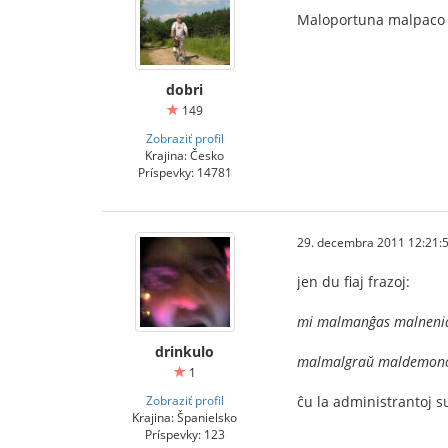
Maloportuna malpaco 
dobri
149
Zobraziť profil
Krajina: Česko
Príspevky: 14781
29. decembra 2011 12:21:
jen du fiaj frazoj:
mi malmanĝas malneni
drinkulo
malmalgraŭ maldemono 
1
Zobraziť profil
ĉu la administrantoj s
Krajina: Španielsko
Príspevky: 123