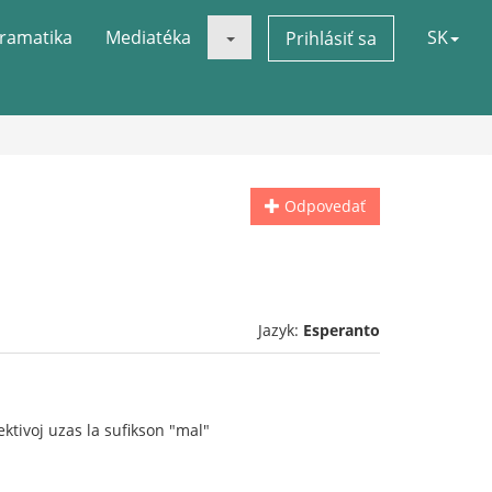
ramatika
Mediatéka
SK
Prihlásiť sa
Odpovedať
Jazyk:
Esperanto
ektivoj uzas la sufikson "mal"