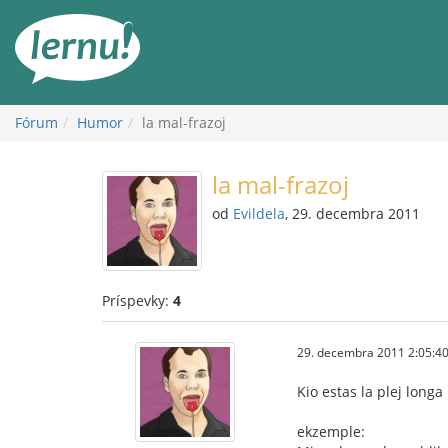
Späť
na
obsah
Fórum
Humor
la mal-frazoj
la mal-frazoj
od
Evildela
, 29. decembra 2011
Príspevky:
4
29. decembra 2011 2:05:4
Kio estas la plej longa
ekzemple: