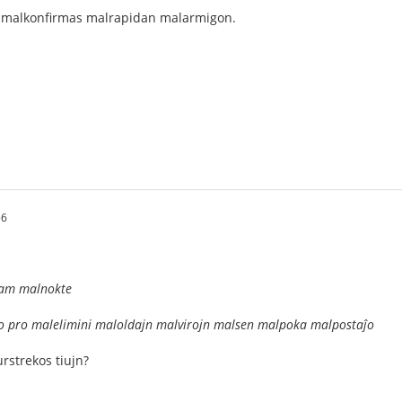
malkonfirmas malrapidan malarmigon.
56
am malnokte
pro malelimini maloldajn malvirojn malsen malpoka malpostaĵo
urstrekos tiujn?