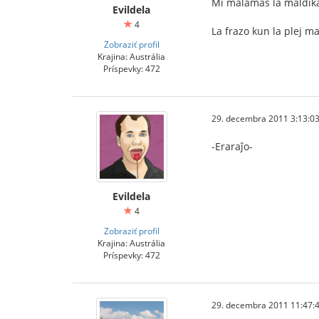
Mi malamas la maldikan
Evildela
4
La frazo kun la plej ma
Zobraziť profil
Krajina: Austrália
Príspevky: 472
29. decembra 2011 3:13:0
-Eraraĵo-
Evildela
4
Zobraziť profil
Krajina: Austrália
Príspevky: 472
29. decembra 2011 11:47: