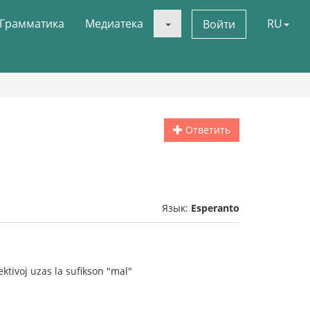
Грамматика
Медиатека
RU
Войти
Ответить
Язык:
Esperanto
ektivoj uzas la sufikson "mal"