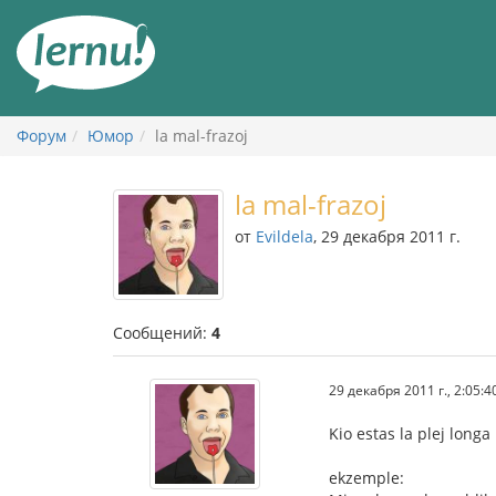
К
содержанию
Форум
Юмор
la mal-frazoj
la mal-frazoj
от
Evildela
, 29 декабря 2011 г.
Сообщений:
4
29 декабря 2011 г., 2:05:4
Kio estas la plej longa
ekzemple: