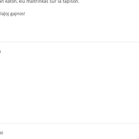
 katon, kiu maltrinkas sur la tapiŝon.
laĵoj gajnos!
3
40