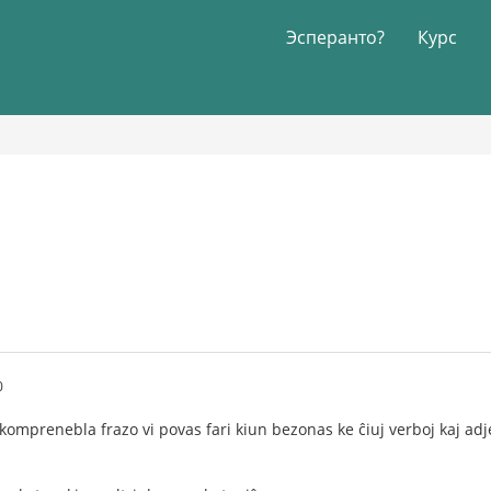
Эсперанто?
Курс
0
 komprenebla frazo vi povas fari kiun bezonas ke ĉiuj verboj kaj adj