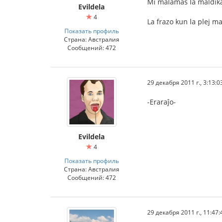
Mi malamas la maldikan
Evildela
4
La frazo kun la plej ma
Показать профиль
Страна: Австралия
Сообщений: 472
29 декабря 2011 г., 3:13:0
-Eraraĵo-
Evildela
4
Показать профиль
Страна: Австралия
Сообщений: 472
29 декабря 2011 г., 11:47: