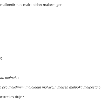
malkonfirmas malrapidan malarmigon.
56
am malnokte
pro malelimini maloldajn malvirojn malsen malpoka malpostaĵo
urstrekos tiujn?