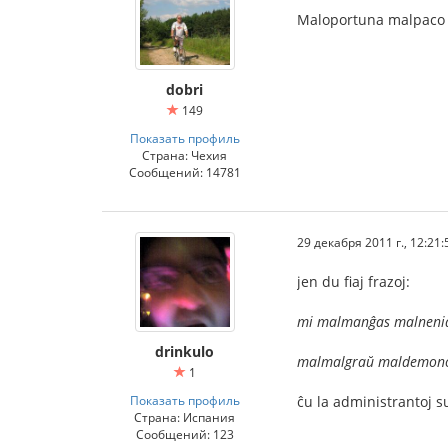
Maloportuna malpaco 
dobri
149
Показать профиль
Страна: Чехия
Сообщений: 14781
29 декабря 2011 г., 12:21:
jen du fiaj frazoj:
mi malmanĝas malneni
drinkulo
malmalgraŭ maldemono 
1
Показать профиль
ĉu la administrantoj s
Страна: Испания
Сообщений: 123