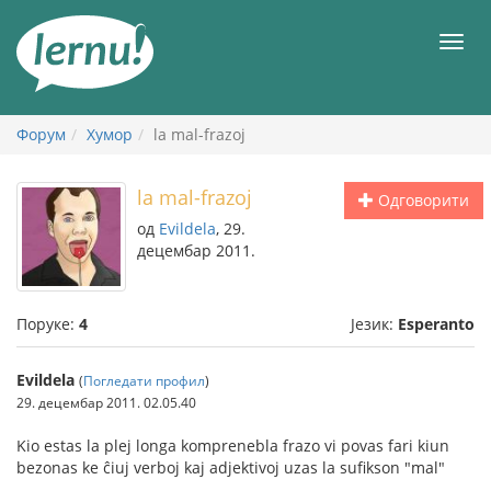
У
садржају
Мен
Форум
Хумор
la mal-frazoj
la mal-frazoj
Одговорити
од
Evildela
, 29.
децембар 2011.
Поруке:
4
Језик:
Esperanto
Evildela
(
Погледати профил
)
29. децембар 2011. 02.05.40
Kio estas la plej longa komprenebla frazo vi povas fari kiun
bezonas ke ĉiuj verboj kaj adjektivoj uzas la sufikson "mal"