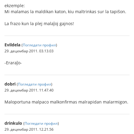
ekzemple:
Mi malamas la maldikan katon, kiu maltrinkas sur la tapiŝon.
La frazo kun la plej malaĵoj gajnos!
Evildela
(
Погледати профил
)
29. децембар 2011. 03.13.03
-Eraraĵo-
dobri
(
Погледати профил
)
29. децембар 2011. 11.47.40
Maloportuna malpaco malkonfirmas malrapidan malarmigon.
drinkulo
(
Погледати профил
)
29. децембар 2011. 12.21.56