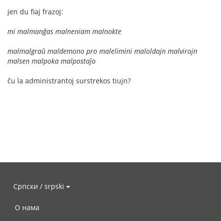
jen du fiaj frazoj:
mi malmanĝas malneniam malnokte
malmalgraŭ maldemono pro malelimini maloldajn malvirojn
malsen malpoka malpostaĵo
ĉu la administrantoj surstrekos tiujn?
Српски / srpski
О нама