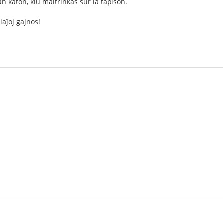
 katon, kiu maltrinkas sur la tapiŝon.
laĵoj gajnos!