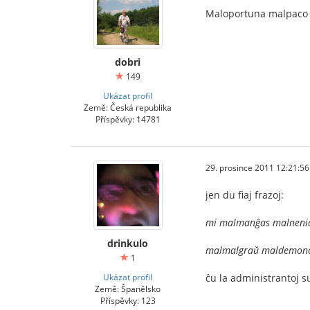
Maloportuna malpaco 
dobri
149
Ukázat profil
Země: Česká republika
Příspěvky: 14781
29. prosince 2011 12:21:56
jen du fiaj frazoj:
mi malmanĝas malneni
drinkulo
malmalgraŭ maldemono 
1
Ukázat profil
ĉu la administrantoj s
Země: Španělsko
Příspěvky: 123