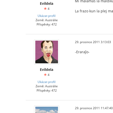
Mi malamas la maldikan
Evildela
4
La frazo kun la plej ma
Ukázat profil
Země: Austrálie
Příspěvky: 472
29. prosince 2011 3:13:03
-Eraraĵo-
Evildela
4
Ukázat profil
Země: Austrálie
Příspěvky: 472
29. prosince 2011 11:47:40