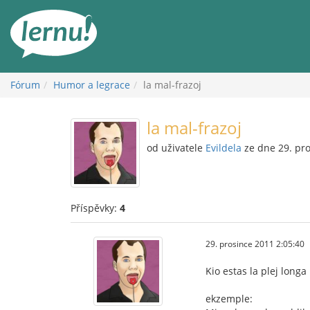
Přejít
k
obsahu
Fórum
Humor a legrace
la mal-frazoj
la mal-frazoj
od uživatele
Evildela
ze dne 29. pr
Příspěvky:
4
29. prosince 2011 2:05:40
Kio estas la plej longa
ekzemple: