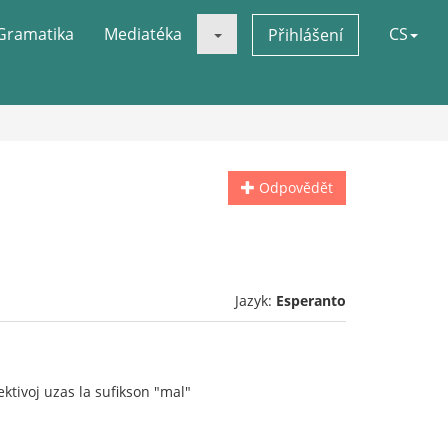
Gramatika
Mediatéka
CS
Přihlášení
Odpovědět
Jazyk:
Esperanto
ektivoj uzas la sufikson "mal"