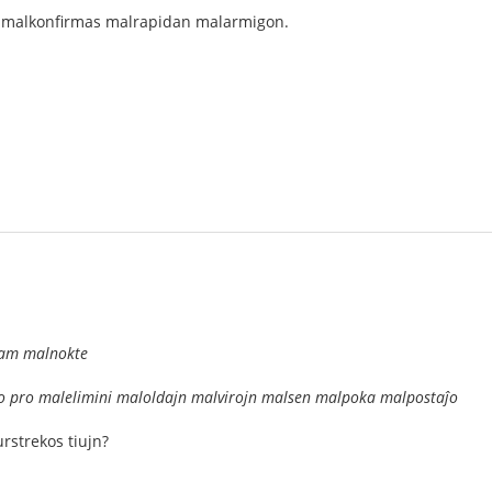
malkonfirmas malrapidan malarmigon.
am malnokte
pro malelimini maloldajn malvirojn malsen malpoka malpostaĵo
urstrekos tiujn?