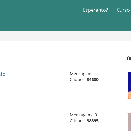
Esperanto?
Curso
Ú
sio
Mensagens:
1
Cliques:
34600
Mensagens:
3
Cliques:
38395