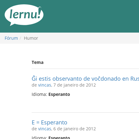
Ir
ao
conteúdo
Fórum
Humor
Tema
Ĝi estis observanto de voĉdonado en Ru
de
vincas
, 7 de janeiro de 2012
Idioma:
Esperanto
E = Esperanto
de
vincas
, 6 de janeiro de 2012
Idioma:
Esperanto