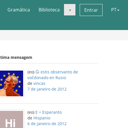
Gramática
Biblioteca
PT
Entrar
ltima mensagem
(eo)
Ĝi estis observanto de
voĉdonado en Rusio
de
vincas
7 de janeiro de 2012
(eo)
E = Esperanto
de
Hispanio
6 de janeiro de 2012