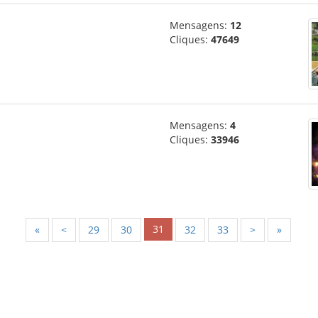
Mensagens:
12
Cliques:
47649
Mensagens:
4
Cliques:
33946
31
«
<
29
30
32
33
>
»