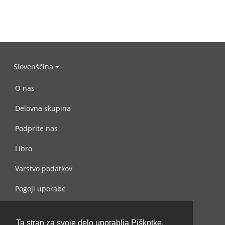
Slovenščina
O nas
Delovna skupina
Podprite nas
Libro
Varstvo podatkov
Pogoji uporabe
Navežite stik z nami
Ta stran za svoje delo uporablja Piškotke.