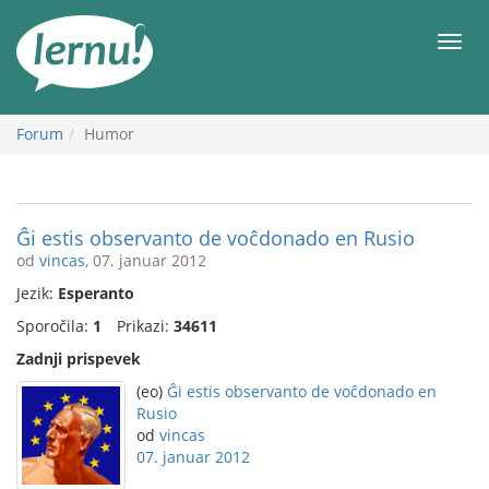
K
vsebini
Meni
Forum
Humor
Ĝi estis observanto de voĉdonado en Rusio
od
vincas
, 07. januar 2012
Jezik:
Esperanto
Sporočila:
1
Prikazi:
34611
Zadnji prispevek
(eo)
Ĝi estis observanto de voĉdonado en
Rusio
od
vincas
07. januar 2012