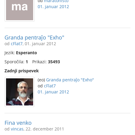
od
maratonisto
01. januar 2012
Granda pentraĵo "Exho"
od
cFlat7
, 01. januar 2012
Jezik:
Esperanto
Sporočila:
1
Prikazi:
35493
Zadnji prispevek
(eo)
Granda pentraĵo "Exho"
od
cFlat7
01. januar 2012
Fina venko
od
vincas
, 22. december 2011