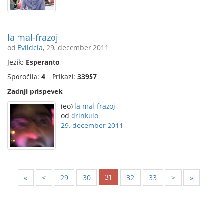
la mal-frazoj
od
Evildela
, 29. december 2011
Jezik:
Esperanto
Sporočila:
4
Prikazi:
33957
Zadnji prispevek
(eo)
la mal-frazoj
od
drinkulo
29. december 2011
31
«
<
29
30
32
33
>
»