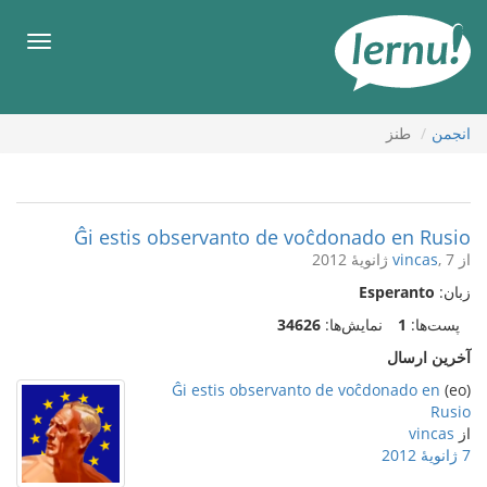
رود
ه
فهرس
حتوا
انجمن
طنز
Ĝi estis observanto de voĉdonado en Rusio
از
, 7 ژانویهٔ 2012
vincas
زبان:
Esperanto
پست‌ها:
1
نمایش‌ها:
34626
آخرین ارسال
Ĝi estis observanto de voĉdonado en
(eo)
Rusio
از
vincas
7 ژانویهٔ 2012