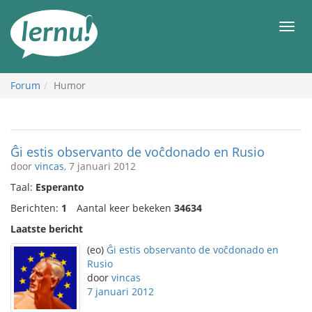
Naar
de
Men
inhoud
Forum
Humor
Ĝi estis observanto de voĉdonado en Rusio
door
vincas
, 7 januari 2012
Taal:
Esperanto
Berichten:
1
Aantal keer bekeken
34634
Laatste bericht
(eo)
Ĝi estis observanto de voĉdonado en
Rusio
door
vincas
7 januari 2012