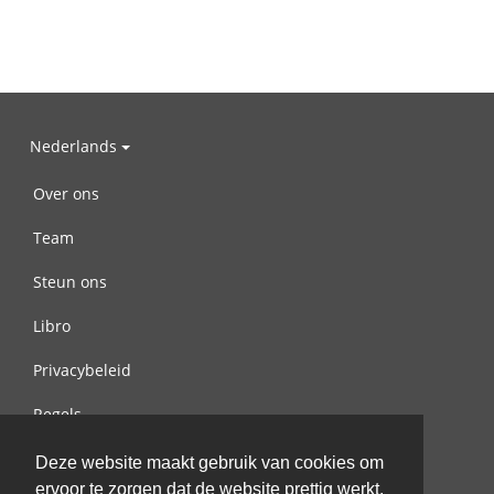
Nederlands
Over ons
Team
Steun ons
Libro
Privacybeleid
Regels
Contact met ons opnemen
Deze website maakt gebruik van cookies om
ervoor te zorgen dat de website prettig werkt.