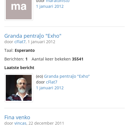
door
maratonisto
1 januari 2012
Granda pentraĵo "Exho"
door
cFlat7
, 1 januari 2012
Taal:
Esperanto
Berichten:
1
Aantal keer bekeken
35541
Laatste bericht
(eo)
Granda pentraĵo "Exho"
door
cFlat7
1 januari 2012
Fina venko
door
vincas
, 22 december 2011