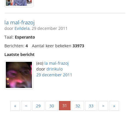
la mal-frazoj
door
Evildela
, 29 december 2011
Taal:
Esperanto
Berichten:
4
Aantal keer bekeken
33973
Laatste bericht
(eo)
la mal-frazoj
door
drinkulo
29 december 2011
31
«
<
29
30
32
33
>
»