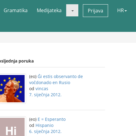
Gramatika
Medijateka
HR
Prijava
osljednja poruka
(eo)
Ĝi estis observanto de
voĉdonado en Rusio
od
vincas
7. siječnja 2012.
(eo)
E = Esperanto
od
Hispanio
6. siječnja 2012.