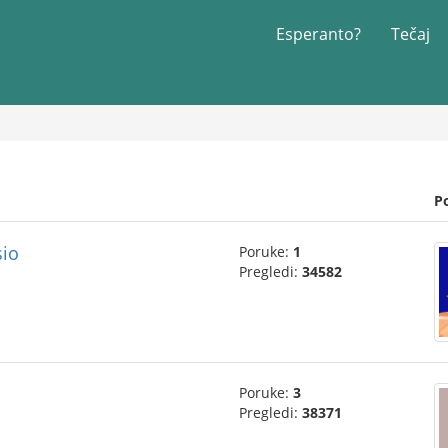
Esperanto?
Tečaj
P
sio
Poruke:
1
Pregledi:
34582
Poruke:
3
Pregledi:
38371