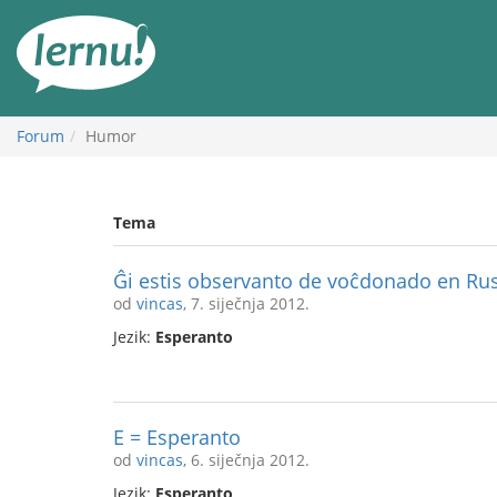
Sadržaj
Forum
Humor
Tema
Ĝi estis observanto de voĉdonado en Ru
od
vincas
, 7. siječnja 2012.
Jezik:
Esperanto
E = Esperanto
od
vincas
, 6. siječnja 2012.
Jezik:
Esperanto