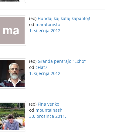
(eo)
Hundaj kaj kataj kapabloj!
od
maratonisto
1. siječnja 2012.
(eo)
Granda pentraĵo "Exho"
od
cFlat7
1. siječnja 2012.
(eo)
Fina venko
od
mountainash
30. prosinca 2011.