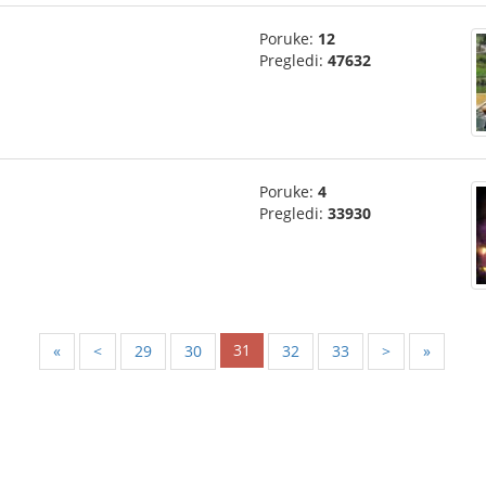
Poruke:
12
Pregledi:
47632
Poruke:
4
Pregledi:
33930
31
«
<
29
30
32
33
>
»