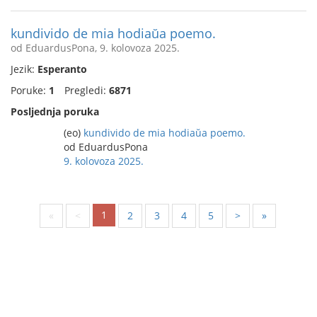
kundivido de mia hodiaŭa poemo.
od EduardusPona, 9. kolovoza 2025.
Jezik:
Esperanto
Poruke:
1
Pregledi:
6871
Posljednja poruka
(eo)
kundivido de mia hodiaŭa poemo.
od EduardusPona
9. kolovoza 2025.
1
«
<
2
3
4
5
>
»