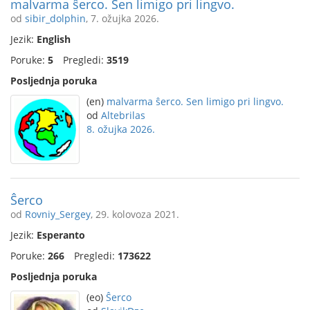
malvarma ŝerco. Sen limigo pri lingvo.
od
sibir_dolphin
, 7. ožujka 2026.
Jezik:
English
Poruke:
5
Pregledi:
3519
Posljednja poruka
(en)
malvarma ŝerco. Sen limigo pri lingvo.
od
Altebrilas
8. ožujka 2026.
Ŝerco
od
Rovniy_Sergey
, 29. kolovoza 2021.
Jezik:
Esperanto
Poruke:
266
Pregledi:
173622
Posljednja poruka
(eo)
Ŝerco