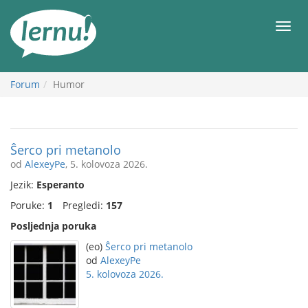
Sadržaj
Meni
Forum
Humor
Ŝerco pri metanolo
od
AlexeyPe
, 5. kolovoza 2026.
Jezik:
Esperanto
Poruke:
1
Pregledi:
157
Posljednja poruka
(eo)
Ŝerco pri metanolo
od
AlexeyPe
5. kolovoza 2026.