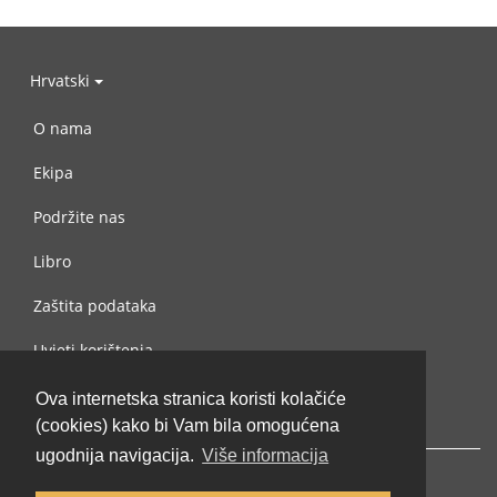
Hrvatski
O nama
Ekipa
Podržite nas
Libro
Zaštita podataka
Uvjeti korištenja
Kontaktiraj nas
Ova internetska stranica koristi kolačiće
(cookies) kako bi Vam bila omogućena
ugodnija navigacija.
Više informacija