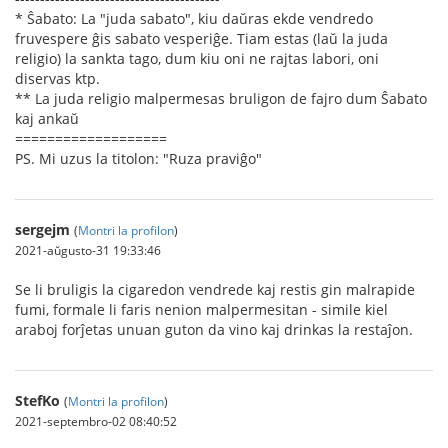
* Ŝabato: La "juda sabato", kiu daŭras ekde vendredo
fruvespere ĝis sabato vesperiĝe. Tiam estas (laŭ la juda
religio) la sankta tago, dum kiu oni ne rajtas labori, oni
diservas ktp.
** La juda religio malpermesas bruligon de fajro dum Ŝabato
kaj ankaŭ
===================
PS. Mi uzus la titolon: "Ruza praviĝo"
sergejm
(
Montri la profilon
)
2021-aŭgusto-31 19:33:46
Se li bruligis la cigaredon vendrede kaj restis gin malrapide
fumi, formale li faris nenion malpermesitan - simile kiel
araboj forĵetas unuan guton da vino kaj drinkas la restaĵon.
StefKo
(
Montri la profilon
)
2021-septembro-02 08:40:52