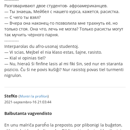
Разговаривают двое студентов- афроамериканцев.
— Ты знаешь, Мейбел с нашего курса, кажется, расистка.
— С чего ты взял?
— Вчера она наконец-то позволила мне трахнуть её, но
только стоя. Она что, лечь не могла? Только расисты могут
так мучить чёрного парня.
----------
Interparolas du afro-usonaj studentoj.
— Vi scias, Mejbel el nia klaso estas, ŝajne, rasisto.
— Kial vi opinias tiel?
— Nu, hieraŭ ŝi finfine lasis al mi fiki ŝin, sed nur en staranta
pozicio. Ĉu ŝi ne povis kuŝiĝi? Nur rasistoj povas tiel turmenti
nigrulon.
StefKo
(
Montri la profilon
)
2021-septembro-16 21:03:44
Balbutanta vagvendisto
En unu malriĉa paroĥo la preposto, por plibonigi la buĝeton,