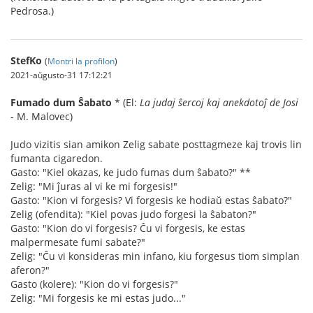
Pedrosa.)
StefKo
(
Montri la profilon
)
2021-aŭgusto-31 17:12:21
Fumado dum Ŝabato
* (El:
La judaj ŝercoj kaj anekdotoĵ de Josi
- M. Malovec)
Judo vizitis sian amikon Zelig sabate posttagmeze kaj trovis lin
fumanta cigaredon.
Gasto: "Kiel okazas, ke judo fumas dum ŝabato?" **
Zelig: "Mi ĵuras al vi ke mi forgesis!"
Gasto: "Kion vi forgesis? Vi forgesis ke hodiaŭ estas ŝabato?"
Zelig (ofendita): "Kiel povas judo forgesi la ŝabaton?"
Gasto: "Kion do vi forgesis? Ĉu vi forgesis, ke estas
malpermesate fumi sabate?"
Zelig: "Ĉu vi konsideras min infano, kiu forgesus tiom simplan
aferon?"
Gasto (kolere): "Kion do vi forgesis?"
Zelig: "Mi forgesis ke mi estas judo..."
-----------------------------------------