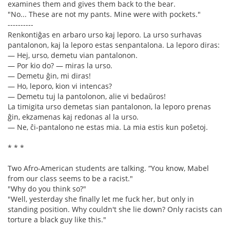
examines them and gives them back to the bear.
"No... These are not my pants. Mine were with pockets."
----------
Renkontiĝas en arbaro urso kaj leporo. La urso surhavas
pantalonon, kaj la leporo estas senpantalona. La leporo diras:
— Hej, urso, demetu vian pantalonon.
— Por kio do? — miras la urso.
— Demetu ĝin, mi diras!
— Ho, leporo, kion vi intencas?
— Demetu tuj la pantolonon, alie vi bedaŭros!
La timigita urso demetas sian pantalonon, la leporo prenas
ĝin, ekzamenas kaj redonas al la urso.
— Ne, ĉi-pantalono ne estas mia. La mia estis kun poŝetoj.
* * *
Two Afro-American students are talking. “You know, Mabel
from our class seems to be a racist."
"Why do you think so?"
"Well, yesterday she finally let me fuck her, but only in
standing position. Why couldn't she lie down? Only racists can
torture a black guy like this."
----------