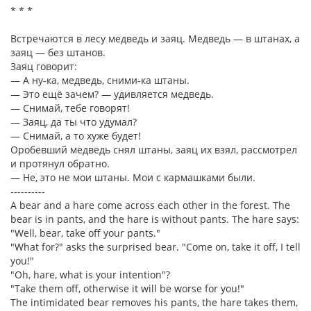
* * *
Встречаются в лесу медведь и заяц. Медведь — в штанах, а
заяц — без штанов.
Заяц говорит:
— А ну-ка, медведь, сними-ка штаны.
— Это ещё зачем? — удивляется медведь.
— Снимай, тебе говорят!
— Заяц, да ты что удумал?
— Снимай, а то хуже будет!
Оробевший медведь снял штаны, заяц их взял, рассмотрел
и протянул обратно.
— Не, это не мои штаны. Мои с кармашками были.
----------
A bear and a hare come across each other in the forest. The
bear is in pants, and the hare is without pants. The hare says:
"Well, bear, take off your pants."
"What for?" asks the surprised bear. "Come on, take it off, I tell
you!"
"Oh, hare, what is your intention"?
"Take them off, otherwise it will be worse for you!"
The intimidated bear removes his pants, the hare takes them,