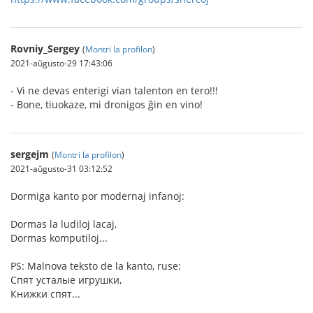
Rovniy_Sergey
(
Montri la profilon
)
2021-aŭgusto-29 17:43:06
- Vi ne devas enterigi vian talenton en tero!!!
- Bone, tiuokaze, mi dronigos ĝin en vino!
sergejm
(
Montri la profilon
)
2021-aŭgusto-31 03:12:52
Dormiga kanto por modernaj infanoj:
Dormas la ludiloj lacaj,
Dormas komputiloj...
PS: Malnova teksto de la kanto, ruse:
Спят усталые игрушки,
Книжки спят...