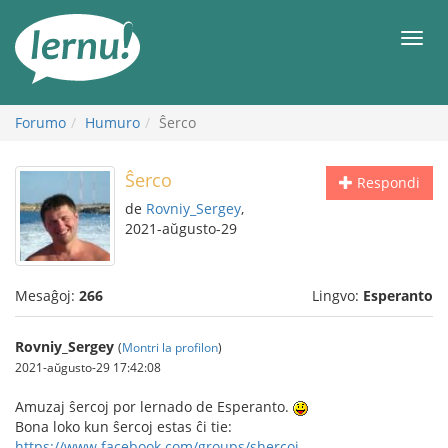
Al
la
Men
enhavo
Forumo
Humuro
Ŝerco
Ŝerco
Respondi
de
Rovniy_Sergey
,
2021-aŭgusto-29
Mesaĝoj:
266
Lingvo:
Esperanto
Rovniy_Sergey
(
Montri la profilon
)
2021-aŭgusto-29 17:42:08
Amuzaj ŝercoj por lernado de Esperanto.
Bona loko kun ŝercoj estas ĉi tie:
https://www.facebook.com/groups/shercoj