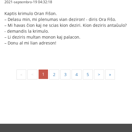
2021-septembro-19 04:32:18
Kaptis krimulo Oran Fiŝon.
– Delasu min, mi plenumas vian deziron! - diris Ora Fiŝo.
– Mi havas ĉion kaj ne scias kion deziri. Kion deziris antaŭulo?
- demandis la krimulo.
– Li deziris multan monon kaj palacon.
– Donu al mi lian adreson!
1
«
<
2
3
4
5
>
»