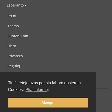
Esperanto
Pri ni
Teamo
Subtenu nin
Libro
Privateco
Reguloj
Kontaktu nin
Tiu ĉi retejo uzas por sia laboro dosierojn
Cookies.
Pliaj informoj
Akcepti
© 2002-2026 lernu.net |
Impressum