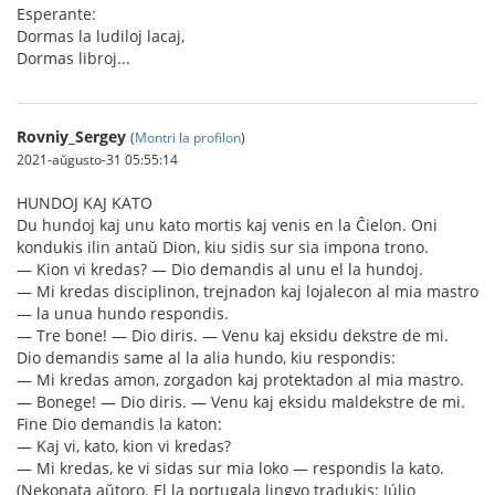
Esperante:
Dormas la ludiloj lacaj,
Dormas libroj...
Rovniy_Sergey
(
Montri la profilon
)
2021-aŭgusto-31 05:55:14
HUNDOJ KAJ KATO
Du hundoj kaj unu kato mortis kaj venis en la Ĉielon. Oni
kondukis ilin antaŭ Dion, kiu sidis sur sia impona trono.
— Kion vi kredas? — Dio demandis al unu el la hundoj.
— Mi kredas disciplinon, trejnadon kaj lojalecon al mia mastro
— la unua hundo respondis.
— Tre bone! — Dio diris. — Venu kaj eksidu dekstre de mi.
Dio demandis same al la alia hundo, kiu respondis:
— Mi kredas amon, zorgadon kaj protektadon al mia mastro.
— Bonege! — Dio diris. — Venu kaj eksidu maldekstre de mi.
Fine Dio demandis la katon:
— Kaj vi, kato, kion vi kredas?
— Mi kredas, ke vi sidas sur mia loko — respondis la kato.
(Nekonata aŭtoro. El la portugala lingvo tradukis: Júlio