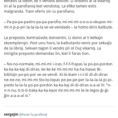
ekhavis la ideon, ke li vendos Biblion. Li ordonis al la vikarioj
iri al la paroĥanoj kiel vendistoj. La efiko tamen estis
malgranda. Tiam oferis sin iu paroĥano.
– Pa-pa-pa-pastro pa-pa-paroĥo, mi-mi-mi o-o-o-o-okupos mi-
mi-n p-p-pri la-la-la-la ve-ve-vendado – la homo diris balbute.
La preposto, kontraŭvole, konsentis. Li donis al li kelkajn
ekzemplerojn. Post unu horo, la balbutanto venis por sekvaĵo
de la libroj. Sekvan tagon li vendis pli ol ĉiuj vikarioj. La
mirigita preposto demandas lin, kiel li faras tion.
– No-no-normale, mi-mi-mi i-iras, f-f-f-frapas la po-po-pordon
ka-ka-ka-kaj di-diras, ke-ke-ke mi-mi-mi ha-ha-havas Bi-
bibliojn po-po-por ve-ve-vendi. Ki-ki-kiam i-i-i-ili di-di-diras
ne-ne-ne, mi-mi-mi ŝto-to-topas pe-pe-pe-per la-la-la-la pi-pi-
piedo la-la-la po-po-pordon ka-ka-kaj di-di-diras a-a-al ili: "n-
n-n-nu, ti-ti-ti-tiaka-ka-ka-kaze mi-mi-mi-mi le-le-legos ĝi-ĝi-
ĝin a-a-a-al vi."
sergejm
(
Montri la profilon
)