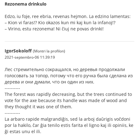
Rezonema drinkulo
Edzo, iu foje, ree ebria, revenas hejmon. La edzino lamentas:
– Kion vi faras!? Kio okazos kun mi kaj kun la infanoj!?
– Virino, estu rezonema! Ni ĉiuj ne povas drinki!
IgorSokoloff
(Montri la profilon)
2021-septembro-06 11:39:19
Лес стремительно сокращался, но деревья продолжали
голосовать за топор, потому что его ручка была сделана из
дерева и они думали, что он один из них.
----------
The forest was rapidly decreasing, but the trees continued to
vote for the axe because its handle was made of wood and
they thought it was one of them.
----------
La arbaro rapide malgrandiĝis, sed la arboj daŭrigis voĉdoni
por la hakilo, ĉar ĝia tenilo estis farita el ligno kaj ili opiniis, ke
ĝi estas unu el ili.