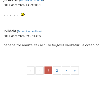
2011-decembro-13 09:30:01
。。。。。
Evildela
(
Montri la profilon
)
2011-decembro-29 07:13:25
bahaha tre amuze, fek al ci! vi forgesis karikaturi la oceanion!!
1
«
<
2
>
»