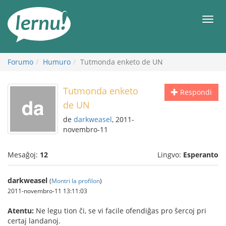
Al
la
Men
enhavo
Forumo
Humuro
Tutmonda enketo de UN
Tutmonda enketo
Respondi
de UN
de
darkweasel
, 2011-
novembro-11
Mesaĝoj:
12
Lingvo:
Esperanto
darkweasel
(
Montri la profilon
)
2011-novembro-11 13:11:03
Atentu:
Ne legu tion ĉi, se vi facile ofendiĝas pro ŝercoj pri
certaj landanoj.