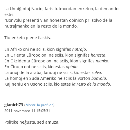
La Unuiĝintaj Nacioj faris tutmondan enketon, la demando
estis:
"Bonvolu prezenti vian honestan opinion pri solvo de la
nutraĵmanko en la resto de la mondo."
Tiu enketo plene fiaskis.
En Afriko oni ne sciis, kion signifas
nutraĵo
.
En Orienta Eŭropo oni ne sciis, kion signifas
honesta
.
En Okcidenta Eŭropo oni ne sciis, kion signifas
manko
.
En Ĉinujo oni ne sciis, kio estas
opinio
.
La anoj de la arabaj landoj ne sciis, kio estas
solvo
.
La homoj en Suda Ameriko ne sciis la vorton
bonvolu
.
Kaj neniu en Usono sciis, kio estas
la resto de la mondo
.
gianich73
(
Montri la profilon
)
2011-novembro-11 15:05:31
Politike neĝusta, sed amuza.