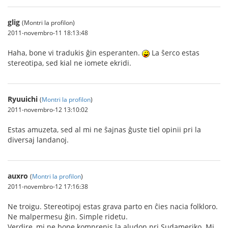
glig
(Montri la profilon)
2011-novembro-11 18:13:48
Haha, bone vi tradukis ĝin esperanten.
La ŝerco estas
stereotipa, sed kial ne iomete ekridi.
Ryuuichi
(
Montri la profilon
)
2011-novembro-12 13:10:02
Estas amuzeta, sed al mi ne ŝajnas ĝuste tiel opinii pri la
diversaj landanoj.
auxro
(
Montri la profilon
)
2011-novembro-12 17:16:38
Ne troigu. Stereotipoj estas grava parto en ĉies nacia folkloro.
Ne malpermesu ĝin. Simple ridetu.
Verdire, mi ne bone komprenis la aludon pri Sudameriko. Mi