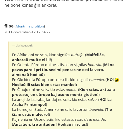
ne bone konas ĝin ankorau
flipe
(
Montri la profilon
)
2011-novembro-12 17:54:22
darkweasel:
En Afriko oni ne sciis, kion signifas
nutraĵo
. (
Malfeliĉe,
ankoraŭ multe el ili!
)
En Orienta Eŭropo oni ne sciis, kion signifas
honesta
. (
Mi ne
povas paroli pri tio, sed mi pensas ne esti la vero,
almenaŭ hodiaŭ
)
En Okcidenta Eŭropo oni ne sciis, kion signifas
manko
. (
HO!
Hodiaŭ ili scias kion estas manko!
)
En Ĉinujo oni ne sciis, kio estas
opinio
. (
Kion scias, aktuala
protestoj en eŭropo kaj usono montrigis tion!
)
La anoj de la arabaj landoj ne sciis, kio estas
solvo
. (
HO! La
Araba Printempo!
)
La homoj en Suda Ameriko ne sciis la vorton
bonvolu
. (
Tio
ĉiam estis malvero!
)
Kaj neniu en Usono sciis, kio estas
la resto de la mondo
.
(
Antaŭen, tre antaŭen! Hodiaŭ ili scias!
)