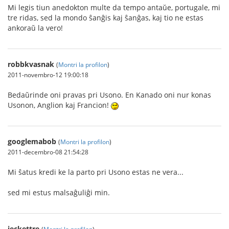
Mi legis tiun anedokton multe da tempo antaŭe, portugale, mi
tre ridas, sed la mondo ŝanĝis kaj ŝanĝas, kaj tio ne estas
ankoraŭ la vero!
robbkvasnak
(
Montri la profilon
)
2011-novembro-12 19:00:18
Bedaŭrinde oni pravas pri Usono. En Kanado oni nur konas
Usonon, Anglion kaj Francion!
googlemabob
(
Montri la profilon
)
2011-decembro-08 21:54:28
Mi ŝatus kredi ke la parto pri Usono estas ne vera...
sed mi estus malsaĝuliĝi min.
jeckettre
(
Montri la profilon
)