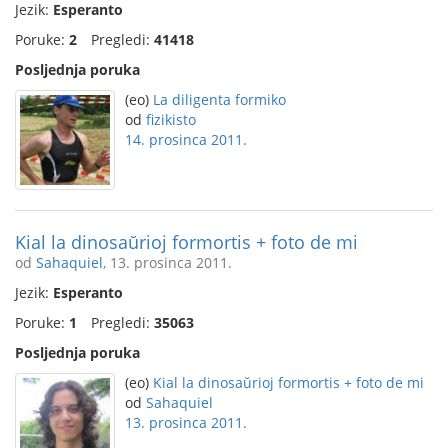
Jezik:
Esperanto
Poruke:
2
Pregledi:
41418
Posljednja poruka
(eo)
La diligenta formiko
od
fizikisto
14. prosinca 2011.
Kial la dinosaŭrioj formortis + foto de mi
od
Sahaquiel
, 13. prosinca 2011.
Jezik:
Esperanto
Poruke:
1
Pregledi:
35063
Posljednja poruka
(eo)
Kial la dinosaŭrioj formortis + foto de mi
od
Sahaquiel
13. prosinca 2011.