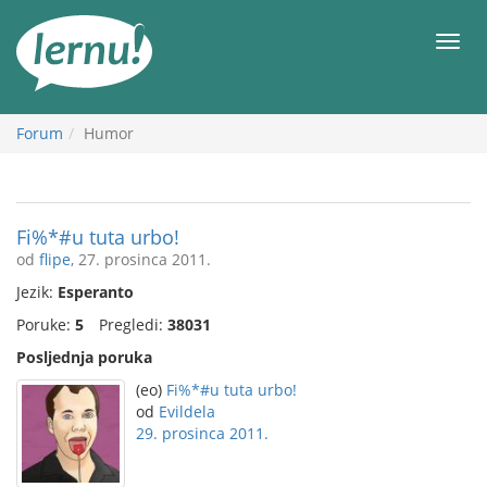
Sadržaj
Meni
Forum
Humor
Fi%*#u tuta urbo!
od
flipe
, 27. prosinca 2011.
Jezik:
Esperanto
Poruke:
5
Pregledi:
38031
Posljednja poruka
(eo)
Fi%*#u tuta urbo!
od
Evildela
29. prosinca 2011.