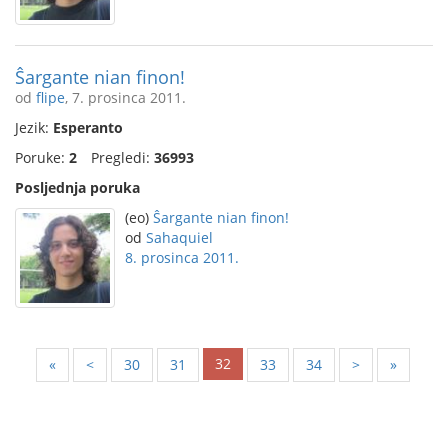
Ŝargante nian finon!
od
flipe
, 7. prosinca 2011.
Jezik:
Esperanto
Poruke:
2
Pregledi:
36993
Posljednja poruka
(eo)
Ŝargante nian finon!
od
Sahaquiel
8. prosinca 2011.
32
«
<
30
31
33
34
>
»