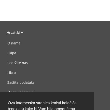
Hrvatski
O nama
Ekipa
Podržite nas
Libro
Zaštita podataka
Uvjeti korištenja
Kontaktiraj nas
Ova internetska stranica koristi kolačiće
(cookies) kako bi Vam bila omogućena