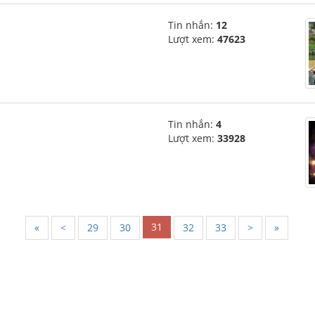
Tin nhắn:
12
Lượt xem:
47623
Tin nhắn:
4
Lượt xem:
33928
31
«
<
29
30
32
33
>
»