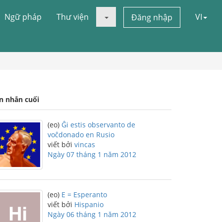
Ngữ pháp
Thư viện
VI
Đăng nhập
in nhắn cuối
(eo)
Ĝi estis observanto de
voĉdonado en Rusio
viết bởi
vincas
Ngày 07 tháng 1 năm 2012
(eo)
E = Esperanto
viết bởi
Hispanio
Ngày 06 tháng 1 năm 2012