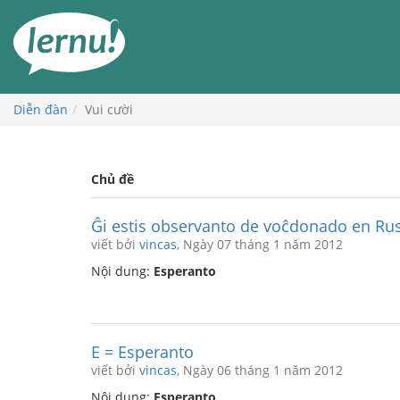
Đi
đến
phần
nội
dung
Diễn đàn
Vui cười
Chủ đề
Ĝi estis observanto de voĉdonado en Ru
viết bởi
vincas
, Ngày 07 tháng 1 năm 2012
Nội dung:
Esperanto
E = Esperanto
viết bởi
vincas
, Ngày 06 tháng 1 năm 2012
Nội dung:
Esperanto