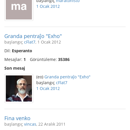
başlangıç
maratonisto
1 Ocak 2012
Granda pentraĵo "Exho"
başlangıç
cFlat7
, 1 Ocak 2012
Dil:
Esperanto
Mesajlar:
1
Görüntüleme:
35386
Son mesaj
(eo)
Granda pentraĵo "Exho"
başlangıç
cFlat7
1 Ocak 2012
Fina venko
başlangıç
vincas
, 22 Aralık 2011