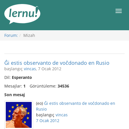
İçerik
Görüntüleme
Men
Forum:
Mizah
Ĝi estis observanto de voĉdonado en Rusio
başlangıç
vincas
, 7 Ocak 2012
Dil:
Esperanto
Mesajlar:
1
Görüntüleme:
34536
Son mesaj
(eo)
Ĝi estis observanto de voĉdonado en
Rusio
başlangıç
vincas
7 Ocak 2012