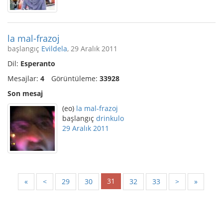
la mal-frazoj
başlangıç
Evildela
, 29 Aralık 2011
Dil:
Esperanto
Mesajlar:
4
Görüntüleme:
33928
Son mesaj
(eo)
la mal-frazoj
başlangıç
drinkulo
29 Aralık 2011
31
«
<
29
30
32
33
>
»