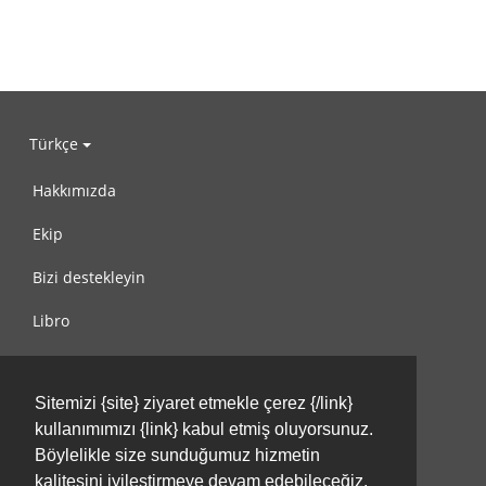
Türkçe
Hakkımızda
Ekip
Bizi destekleyin
Libro
Gizlilik Politikası
Sitemizi {site} ziyaret etmekle çerez {/link}
Kullanım Koşulları
kullanımımızı {link} kabul etmiş oluyorsunuz.
Bize ulaşın
Böylelikle size sunduğumuz hizmetin
kalitesini iyileştirmeye devam edebileceğiz.