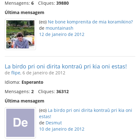
Mensagens:
6
Cliques:
39880
Última mensagem
(eo)
Ne bone komprenita de mia koramikino?
de
mountainash
12 de janeiro de 2012
La birdo pri oni dirita kontraŭ pri kia oni estas!
de
flipe
, 6 de janeiro de 2012
Idioma:
Esperanto
Mensagens:
2
Cliques:
36312
Última mensagem
(eo)
La birdo pri oni dirita kontraŭ pri kia oni
estas!
de
Desmut
10 de janeiro de 2012