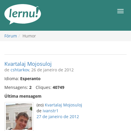
Ir
ao
Men
conteúdo
Fórum
Humor
Kvartalaj Mojosuloj
de
cshtarkov
, 26 de janeiro de 2012
Idioma:
Esperanto
Mensagens:
2
Cliques:
40749
Última mensagem
(eo)
Kvartalaj Mojosuloj
de
ivanstr1
27 de janeiro de 2012