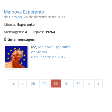
Malnova Esperanto
de
Demian
, 24 de dezembro de 2011
Idioma:
Esperanto
Mensagens:
4
Cliques:
39264
Última mensagem
(eo)
Malnova Esperanto
de
vincas
8 de janeiro de 2012
30
«
<
28
29
31
32
>
»