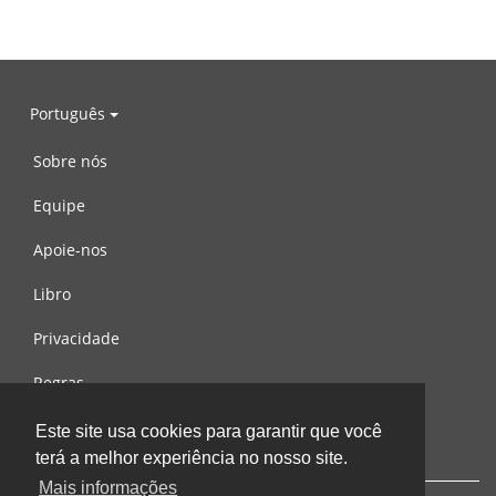
Português
Sobre nós
Equipe
Apoie-nos
Libro
Privacidade
Regras
Contacte-nos
Este site usa cookies para garantir que você
terá a melhor experiência no nosso site.
Mais informações