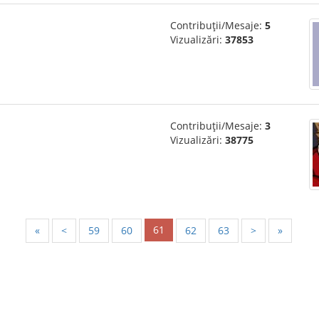
Contribuții/Mesaje:
5
Vizualizări:
37853
Contribuții/Mesaje:
3
Vizualizări:
38775
61
«
<
59
60
62
63
>
»