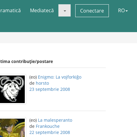
ramatică
Mediatecă
RO
Conectare
ltima contribuție/postare
(eo)
Enigmo: La vojforkiĝo
de
horsto
23 septembrie 2008
(eo)
La malesperanto
de
Frankouche
22 septembrie 2008