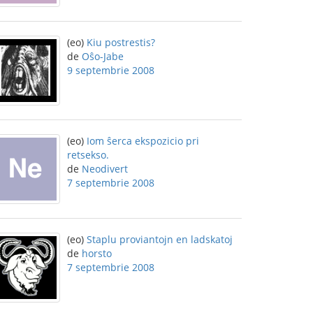
(eo)
Kiu postrestis?
de
Oŝo-Jabe
9 septembrie 2008
(eo)
Iom ŝerca ekspozicio pri
retsekso.
de
Neodivert
7 septembrie 2008
(eo)
Staplu proviantojn en ladskatoj
de
horsto
7 septembrie 2008