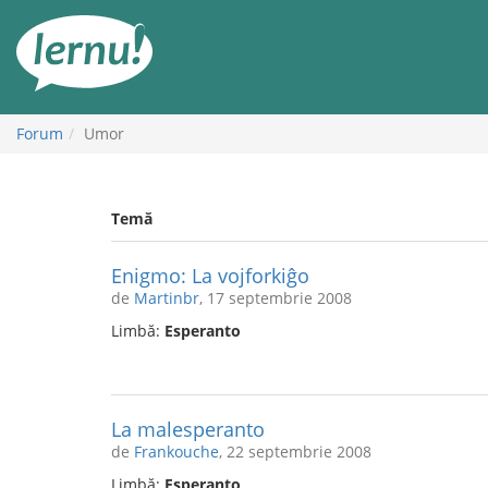
Mergi
la
conținut
Forum
Umor
Temă
Enigmo: La vojforkiĝo
de
Martinbr
, 17 septembrie 2008
Limbă:
Esperanto
La malesperanto
de
Frankouche
, 22 septembrie 2008
Limbă:
Esperanto