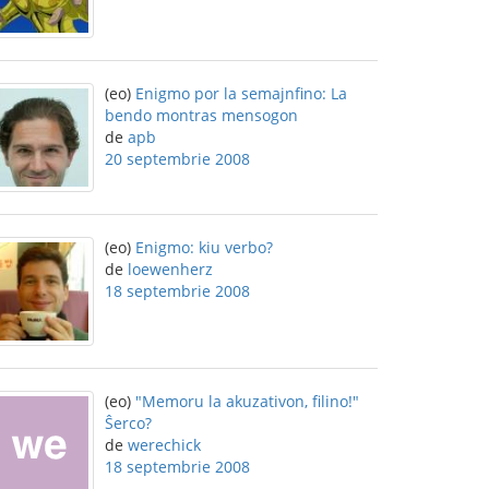
(eo)
Enigmo por la semajnfino: La
bendo montras mensogon
de
apb
20 septembrie 2008
(eo)
Enigmo: kiu verbo?
de
loewenherz
18 septembrie 2008
(eo)
"Memoru la akuzativon, filino!"
Ŝerco?
de
werechick
18 septembrie 2008