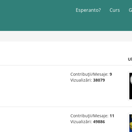
Esperanto?
Curs
G
U
Contribuții/Mesaje:
9
Vizualizări:
38079
Contribuții/Mesaje:
11
Vizualizări:
49886