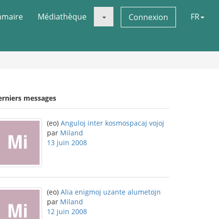
maire
Médiathèque
FR
Connexion
erniers messages
(eo)
Anguloj inter kosmospacaj vojoj
par
Miland
13 juin 2008
(eo)
Alia enigmoj uzante alumetojn
par
Miland
12 juin 2008