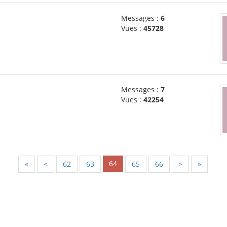
Messages :
6
Vues :
45728
Messages :
7
Vues :
42254
64
«
<
62
63
65
66
>
»