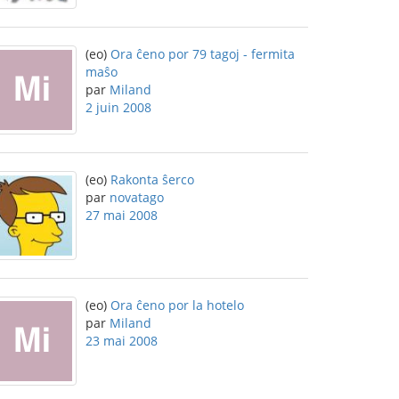
(eo)
Ora ĉeno por 79 tagoj - fermita
maŝo
par
Miland
2 juin 2008
(eo)
Rakonta ŝerco
par
novatago
27 mai 2008
(eo)
Ora ĉeno por la hotelo
par
Miland
23 mai 2008