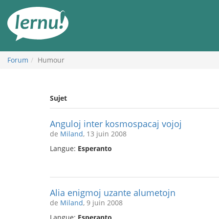
Aller
au
contenu
Forum
Humour
Sujet
Anguloj inter kosmospacaj vojoj
de
Miland
, 13 juin 2008
Langue:
Esperanto
Alia enigmoj uzante alumetojn
de
Miland
, 9 juin 2008
Langue:
Esperanto