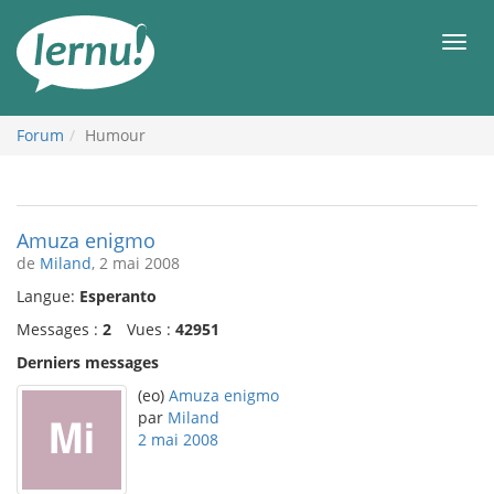
Aller
au
Men
contenu
Forum
Humour
Amuza enigmo
de
Miland
, 2 mai 2008
Langue:
Esperanto
Messages :
2
Vues :
42951
Derniers messages
(eo)
Amuza enigmo
par
Miland
2 mai 2008