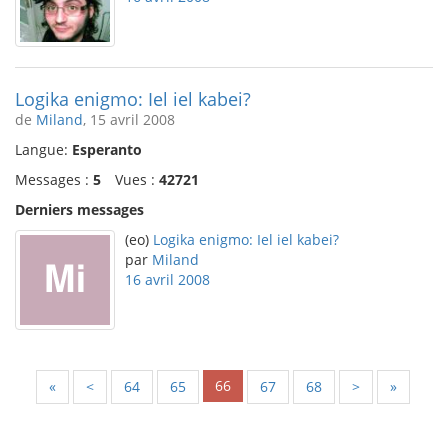
Logika enigmo: Iel iel kabei?
de
Miland
, 15 avril 2008
Langue:
Esperanto
Messages :
5
Vues :
42721
Derniers messages
(eo)
Logika enigmo: Iel iel kabei?
par
Miland
16 avril 2008
66
«
<
64
65
67
68
>
»