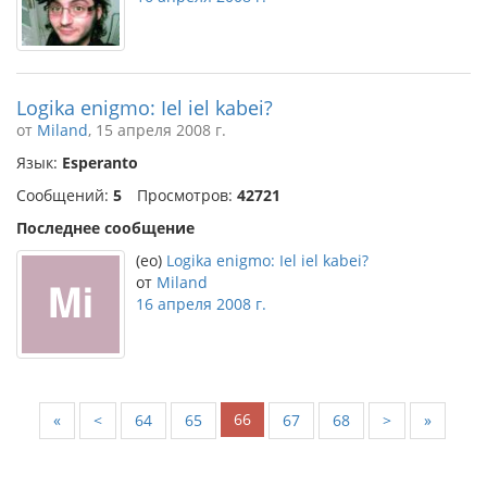
Logika enigmo: Iel iel kabei?
от
Miland
, 15 апреля 2008 г.
Язык:
Esperanto
Сообщений:
5
Просмотров:
42721
Последнее сообщение
(eo)
Logika enigmo: Iel iel kabei?
от
Miland
16 апреля 2008 г.
66
«
<
64
65
67
68
>
»