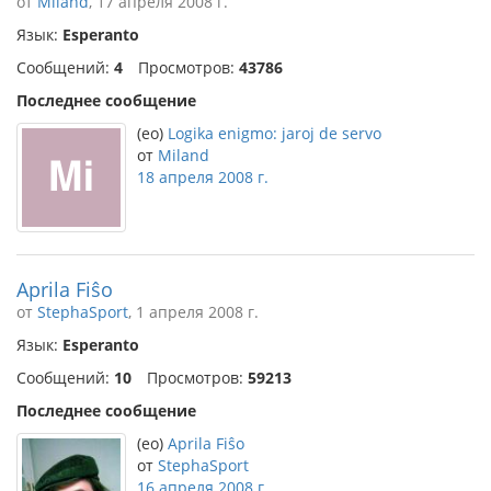
от
Miland
, 17 апреля 2008 г.
Язык:
Esperanto
Сообщений:
4
Просмотров:
43786
Последнее сообщение
(eo)
Logika enigmo: jaroj de servo
от
Miland
18 апреля 2008 г.
Aprila Fiŝo
от
StephaSport
, 1 апреля 2008 г.
Язык:
Esperanto
Сообщений:
10
Просмотров:
59213
Последнее сообщение
(eo)
Aprila Fiŝo
от
StephaSport
16 апреля 2008 г.