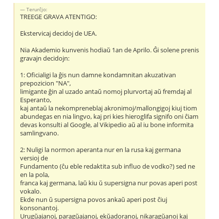
Terurĉjo:
TREEGE GRAVA ATENTIGO:
Ekstervicaj decidoj de UEA.
Nia Akademio kunvenis hodiaŭ 1an de Aprilo. Ĝi solene prenis
gravajn decidojn:
1: Oficialigi la ĝis nun damne kondamnitan akuzativan
prepozicion "NA",
limigante ĝin al uzado antaŭ nomoj plurvortaj aŭ fremdaj al
Esperanto,
kaj antaŭ la nekompreneblaj akronimoj/mallongigoj kiuj tiom
abundegas en nia lingvo, kaj pri kies hieroglifa signifo oni ĉiam
devas konsulti al Google, al Vikipedio aŭ al iu bone informita
samlingvano.
2: Nuligi la normon aperanta nur en la rusa kaj germana
versioj de
Fundamento (ĉu eble redaktita sub influo de vodko?) sed ne
en la pola,
franca kaj germana, laŭ kiu ŭ supersigna nur povas aperi post
vokalo.
Ekde nun ŭ supersigna povos ankaŭ aperi post ĉiuj
konsonantoj.
Urugŭajanoj, paragŭajanoj, ekŭadoranoj, nikaragŭanoj kaj