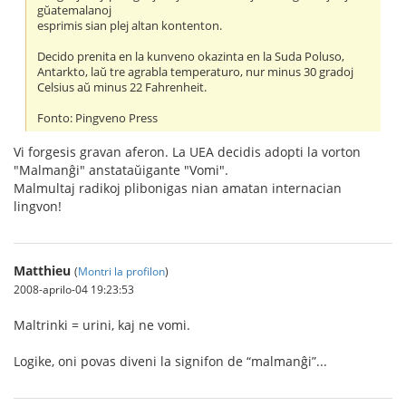
gŭatemalanoj
esprimis sian plej altan kontenton.
Decido prenita en la kunveno okazinta en la Suda Poluso,
Antarkto, laŭ tre agrabla temperaturo, nur minus 30 gradoj
Celsius aŭ minus 22 Fahrenheit.
Fonto: Pingveno Press
Vi forgesis gravan aferon. La UEA decidis adopti la vorton
"Malmanĝi" anstataŭigante "Vomi".
Malmultaj radikoj plibonigas nian amatan internacian
lingvon!
Matthieu
(
Montri la profilon
)
2008-aprilo-04 19:23:53
Maltrinki = urini, kaj ne vomi.
Logike, oni povas diveni la signifon de “malmanĝi”...