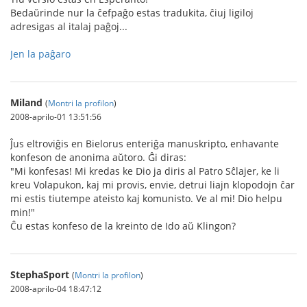
Bedaŭrinde nur la ĉefpaĝo estas tradukita, ĉiuj ligiloj
adresigas al italaj paĝoj...
Jen la paĝaro
Miland
(
Montri la profilon
)
2008-aprilo-01 13:51:56
Ĵus eltroviĝis en Bielorus enteriĝa manuskripto, enhavante
konfeson de anonima aŭtoro. Ĝi diras:
"Mi konfesas! Mi kredas ke Dio ja diris al Patro Sĉlajer, ke li
kreu Volapukon, kaj mi provis, envie, detrui liajn klopodojn ĉar
mi estis tiutempe ateisto kaj komunisto. Ve al mi! Dio helpu
min!"
Ĉu estas konfeso de la kreinto de Ido aŭ Klingon?
StephaSport
(
Montri la profilon
)
2008-aprilo-04 18:47:12