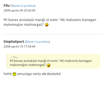
Filu
(
Montri la profilon
)
2008-aprilo-09 20:42:04
Pli bonas anstataŭi manĝi ol vomi: "Mi malvomis bonegan
malvomaĵon malmorgaŭ"
StephaSport
(
Montri la profilon
)
2008-aprilo-16 17:34:44
Filu:
Pli bonas anstataŭi manĝi ol vomi: "Mi malvomis bonegan
malvomaĵon malmorgaŭ"
hehe
amuzega vorta akrobatado!