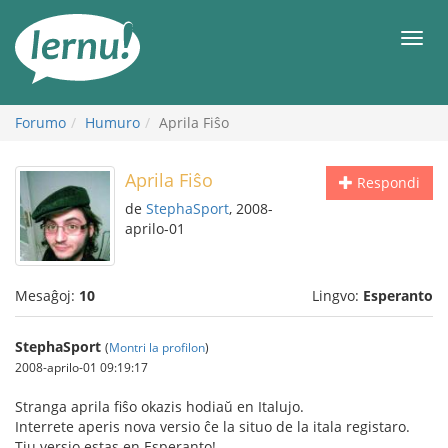
Al
la
Men
enhavo
Forumo
Humuro
Aprila Fiŝo
Aprila Fiŝo
Respondi
de
StephaSport
, 2008-
aprilo-01
Mesaĝoj:
10
Lingvo:
Esperanto
StephaSport
(
Montri la profilon
)
2008-aprilo-01 09:19:17
Stranga aprila fiŝo okazis hodiaŭ en Italujo.
Interrete aperis nova versio ĉe la situo de la itala registaro.
Tiu versio estas en Esperanto!