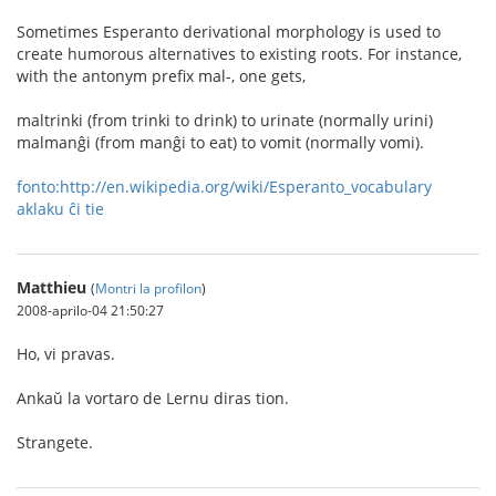
Sometimes Esperanto derivational morphology is used to
create humorous alternatives to existing roots. For instance,
with the antonym prefix mal-, one gets,
maltrinki (from trinki to drink) to urinate (normally urini)
malmanĝi (from manĝi to eat) to vomit (normally vomi).
fonto:http://en.wikipedia.org/wiki/Esperanto_vocabulary
aklaku ĉi tie
Matthieu
(
Montri la profilon
)
2008-aprilo-04 21:50:27
Ho, vi pravas.
Ankaŭ la vortaro de Lernu diras tion.
Strangete.