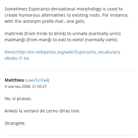
Sometimes Esperanto derivational morphology is used to
create humorous alternatives to existing roots. For instance,
with the antonym prefix mal-, one gets,
maltrinki (from trinki to drink) to urinate (normally urini)
malmanĝi (from manĝi to eat) to vomit (normally vomi).
fonto:http://en.wikipedia.org/wiki/Esperanto_vocabulary
aklaku ĉi tie
Matthieu
(
แสดงโปรไฟล์
)
4 เมษายน 2008, 21:50:27
Ho, vi pravas.
Ankaŭ la vortaro de Lernu diras tion.
Strangete.