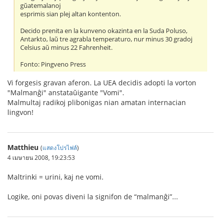
gŭatemalanoj
esprimis sian plej altan kontenton.
Decido prenita en la kunveno okazinta en la Suda Poluso,
Antarkto, laŭ tre agrabla temperaturo, nur minus 30 gradoj
Celsius aŭ minus 22 Fahrenheit.
Fonto: Pingveno Press
Vi forgesis gravan aferon. La UEA decidis adopti la vorton
"Malmanĝi" anstataŭigante "Vomi".
Malmultaj radikoj plibonigas nian amatan internacian
lingvon!
Matthieu
(
แสดงโปรไฟล์
)
4 เมษายน 2008, 19:23:53
Maltrinki = urini, kaj ne vomi.
Logike, oni povas diveni la signifon de “malmanĝi”...