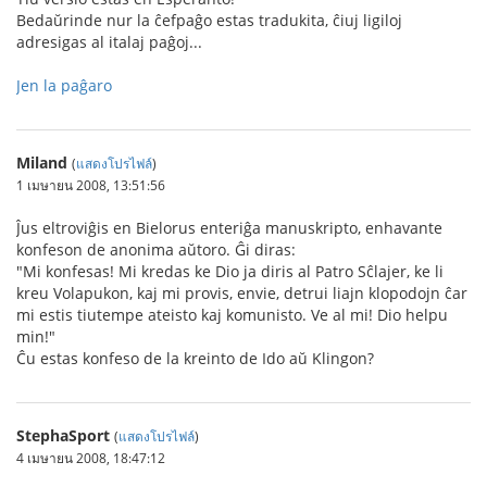
Bedaŭrinde nur la ĉefpaĝo estas tradukita, ĉiuj ligiloj
adresigas al italaj paĝoj...
Jen la paĝaro
Miland
(
แสดงโปรไฟล์
)
1 เมษายน 2008, 13:51:56
Ĵus eltroviĝis en Bielorus enteriĝa manuskripto, enhavante
konfeson de anonima aŭtoro. Ĝi diras:
"Mi konfesas! Mi kredas ke Dio ja diris al Patro Sĉlajer, ke li
kreu Volapukon, kaj mi provis, envie, detrui liajn klopodojn ĉar
mi estis tiutempe ateisto kaj komunisto. Ve al mi! Dio helpu
min!"
Ĉu estas konfeso de la kreinto de Ido aŭ Klingon?
StephaSport
(
แสดงโปรไฟล์
)
4 เมษายน 2008, 18:47:12