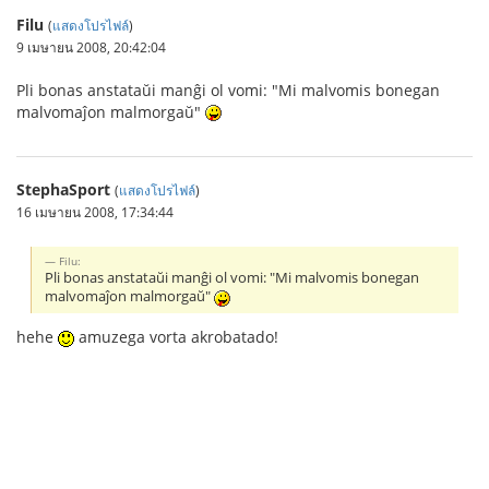
Filu
(
แสดงโปรไฟล์
)
9 เมษายน 2008, 20:42:04
Pli bonas anstataŭi manĝi ol vomi: "Mi malvomis bonegan
malvomaĵon malmorgaŭ"
StephaSport
(
แสดงโปรไฟล์
)
16 เมษายน 2008, 17:34:44
Filu:
Pli bonas anstataŭi manĝi ol vomi: "Mi malvomis bonegan
malvomaĵon malmorgaŭ"
hehe
amuzega vorta akrobatado!