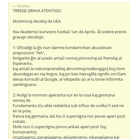
Terurĉjo:
TREEGE GRAVA ATENTIGO:
Ekstervicaj decidoj de UEA.
Nia Akademio kunvenis hodiaŭ 1an de Aprilo. Ĝi solene prenis
gravajn decidojn:
1: Oficialigi la ĝis nun damne kondamnitan akuzativan
prepozicion "NA",
limigante ĝin al uzado antaŭ nomoj plurvortaj aŭ fremdaj al
Esperanto,
kaj antaŭ la nekompreneblaj akronimoj/mallongigoj kiuj tiom
abundegas en nia lingvo, kaj pri kies hieroglifa signifo oni ĉiam
devas konsulti al Google, al Vikipedio aŭ al iu bone informita
samlingvano.
2: Nuligi la normon aperanta nur en la rusa kaj germana
versioj de
Fundamento (ĉu eble redaktita sub influo de vodko?) sed ne
en la pola,
franca kaj germana, laŭ kiu ŭ supersigna nur povas aperi post
vokalo.
Ekde nun ŭ supersigna povos ankaŭ aperi post ĉiuj
konsonantoj.
Urugŭajanoj, paragŭajanoj, ekŭadoranoj, nikaragŭanoj kaj