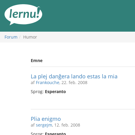
Til
indholdet
Forum
Humor
Emne
La plej danĝera lando estas la mia
af
Frankouche
, 22. feb. 2008
Sprog:
Esperanto
Plia enigmo
af
sergejm
, 12. feb. 2008
Sprog:
Esperanto