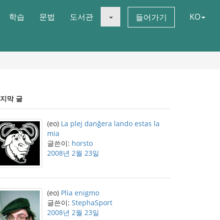
학습
문법
도서관
KO
들어가기
지막 글
(eo)
La plej danĝera lando estas la
mia
글쓴이:
horsto
2008년 2월 23일
(eo)
Plia enigmo
글쓴이:
StephaSport
2008년 2월 23일