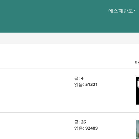
에스페란토?
마
글:
4
읽음:
51321
글:
26
읽음:
92409