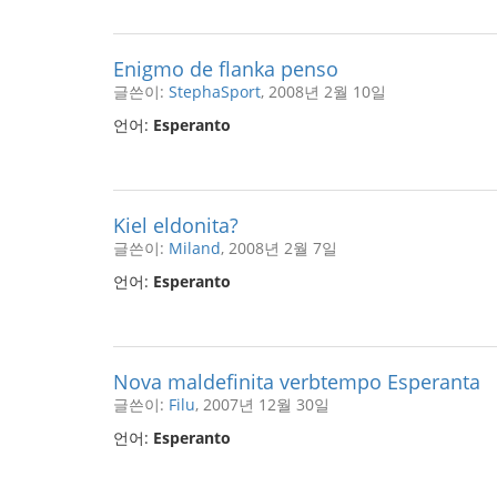
Enigmo de flanka penso
글쓴이:
StephaSport
, 2008년 2월 10일
언어:
Esperanto
Kiel eldonita?
글쓴이:
Miland
, 2008년 2월 7일
언어:
Esperanto
Nova maldefinita verbtempo Esperanta
글쓴이:
Filu
, 2007년 12월 30일
언어:
Esperanto