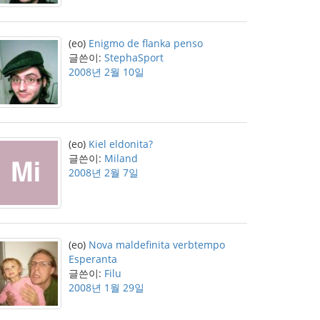
(eo)
Enigmo de flanka penso
글쓴이:
StephaSport
2008년 2월 10일
(eo)
Kiel eldonita?
글쓴이:
Miland
2008년 2월 7일
(eo)
Nova maldefinita verbtempo
Esperanta
글쓴이:
Filu
2008년 1월 29일