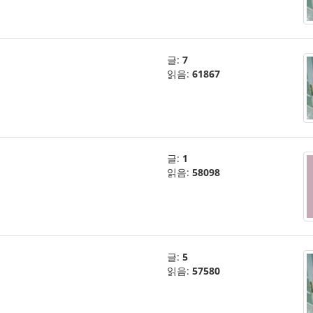
글:
7
읽음:
61867
글:
1
읽음:
58098
글:
5
읽음:
57580