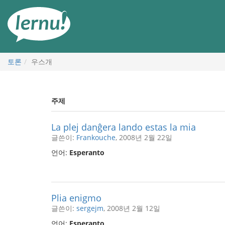
본
문
으
로
토론
우스개
주제
La plej danĝera lando estas la mia
글쓴이:
Frankouche
, 2008년 2월 22일
언어:
Esperanto
Plia enigmo
글쓴이:
sergejm
, 2008년 2월 12일
언어:
Esperanto