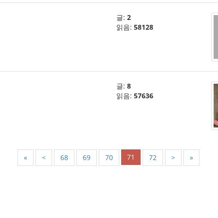
글:
2
읽음:
58128
글:
8
읽음:
57636
71
«
<
68
69
70
72
>
»