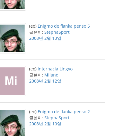
(eo)
Enigmo de flanka penso 5
글쓴이:
StephaSport
2008년 2월 13일
(eo)
Internacia Lingvo
글쓴이:
Miland
2008년 2월 12일
(eo)
Enigmo de flanka penso 2
글쓴이:
StephaSport
2008년 2월 10일