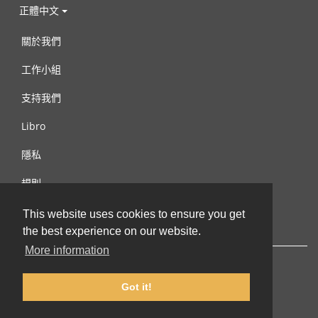
正體中文
關於我們
工作小組
支持我們
Libro
隱私
規則
連絡我們
This website uses cookies to ensure you get
the best experience on our website.
More information
Got it!
© 2002-2026 lernu.net |
Impressum