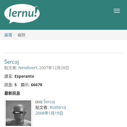
前
往
目
目
錄
錄
論壇
幽默
Ŝercoj
貼文者:
Neodivert
, 2007年12月28日
語言:
Esperanto
訊息:
5
顯示:
66678
最新訊息
(eo)
Ŝercoj
貼文者:
RiotNrrd
2008年1月19日