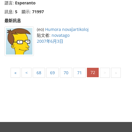
語言:
Esperanto
訊息:
5
顯示:
71997
最新訊息
(eo)
Humora novaĵartikoloj
貼文者:
novatago
2007年6月3日
72
«
<
68
69
70
71
>
»