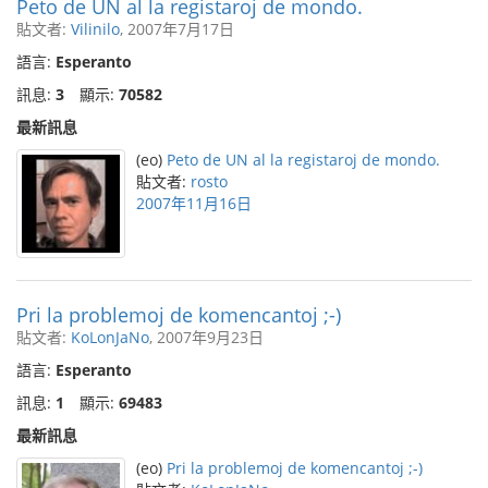
Peto de UN al la registaroj de mondo.
貼文者:
Vilinilo
, 2007年7月17日
語言:
Esperanto
訊息:
3
顯示:
70582
最新訊息
(eo)
Peto de UN al la registaroj de mondo.
貼文者:
rosto
2007年11月16日
Pri la problemoj de komencantoj ;-)
貼文者:
KoLonJaNo
, 2007年9月23日
語言:
Esperanto
訊息:
1
顯示:
69483
最新訊息
(eo)
Pri la problemoj de komencantoj ;-)