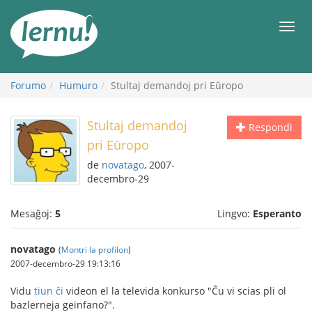
Al
la
Men
enhavo
Forumo
Humuro
Stultaj demandoj pri Eŭropo
Stultaj demandoj
Respondi
pri Eŭropo
de
novatago
, 2007-
decembro-29
Mesaĝoj:
5
Lingvo:
Esperanto
novatago
(
Montri la profilon
)
2007-decembro-29 19:13:16
Vidu
tiun ĉi
videon el la televida konkurso "Ĉu vi scias pli ol
bazlerneja geinfano?".