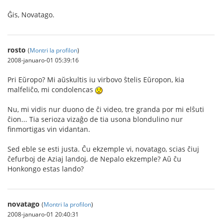
Ĝis, Novatago.
rosto
(
Montri la profilon
)
2008-januaro-01 05:39:16
Pri Eŭropo? Mi aŭskultis iu virbovo ŝtelis Eŭropon, kia
malfeliĉo, mi condolencas
Nu, mi vidis nur duono de ĉi video, tre granda por mi elŝuti
ĉion... Tia serioza vizaĝo de tia usona blondulino nur
finmortigas vin vidantan.
Sed eble se esti justa. Ĉu ekzemple vi, novatago, scias ĉiuj
ĉefurboj de Aziaj landoj, de Nepalo ekzemple? Aŭ ĉu
Honkongo estas lando?
novatago
(
Montri la profilon
)
2008-januaro-01 20:40:31