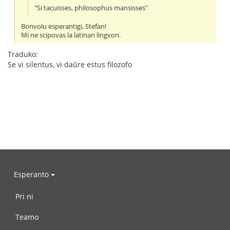
"Si tacuisses, philosophus mansisses"
Bonvolu esperantigi, Stefan!
Mi ne scipovas la latinan lingvon.
Traduko:
Se vi silentus, vi daŭre estus filozofo
Esperanto
Pri ni
Teamo