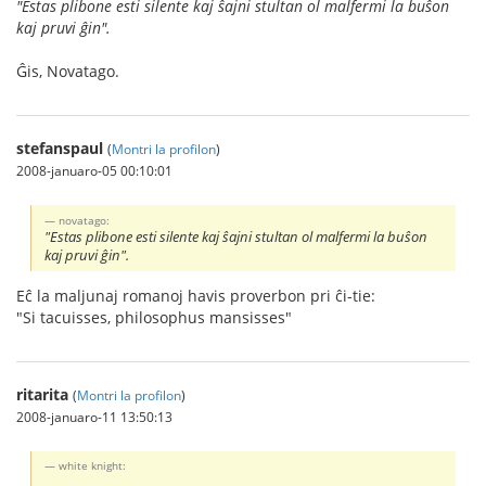
"Estas plibone esti silente kaj ŝajni stultan ol malfermi la buŝon
kaj pruvi ĝin".
Ĝis, Novatago.
stefanspaul
(
Montri la profilon
)
2008-januaro-05 00:10:01
novatago:
"Estas plibone esti silente kaj ŝajni stultan ol malfermi la buŝon
kaj pruvi ĝin".
Eĉ la maljunaj romanoj havis proverbon pri ĉi-tie:
"Si tacuisses, philosophus mansisses"
ritarita
(
Montri la profilon
)
2008-januaro-11 13:50:13
white knight: