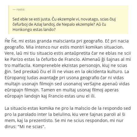
rosto:
Sed eble se esti justa. Ĉu ekzemple vi, novatago, scias ĉiuj
ĉefurboj de Aziaj landoj, de Nepalo ekzemple? Aŭ ĉu
Honkongo estas lando?
Ĥe ĥe, mi estas granda malscianta pri geografio. Eĉ pri nacia
geografio. Mia intenco nur estis montri komikan situacion.
Vere, laŭ mi tiu situacio estis antaŭpretita ĉar ne eblas ne scii
ke Parizo estas la ĉefurbo de Francio. Almenaŭ ĝi ŝajnas al mi
tro malfacila. Kompreneble ekzistas personojn, kiuj ne scias
ĝin. Sed preskaŭ ĉiu el ili ne vivas en la okcidenta kulturo. La
Eŭropanoj ludas avantaĝe pri usona geografio ĉar ni vidas
multajn usonajn filmojn sed usonanoj verŝajne apenaŭ vidas
eŭropajn filmojn. Tamen en multaj usonaj filmoj aperas
eŭropajn landojn kaj Francio estas unu el ili.
La situacio estas komika ne pro la malscio de la respondo sed
pro la parolado inter la belulino, kiu vere ŝajnas paroli al ŝi
mem, kaj la prezentisto. Se mi ne scius respondon, mi nur
dirus: "Mi ne scias".