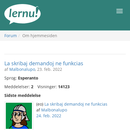
Til
indholdet
Men
Forum
Om hjemmesiden
La skribaj demandoj ne funkcias
af
Malbonalupo
, 23. feb. 2022
Sprog:
Esperanto
Meddelelser:
2
Visninger:
14123
Sidste meddelelse
(eo)
La skribaj demandoj ne funkcias
af
Malbonalupo
24. feb. 2022