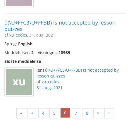
û(\U+FFC3\U+FFBB) is not accepted by lesson
quizzes
af
xu_codes
, 31. aug. 2021
Sprog:
English
Meddelelser:
2
Visninger:
18989
Sidste meddelelse
(en)
û(\U+FFC3\U+FFBB) is not accepted by
lesson quizzes
af
xu_codes
31. aug. 2021
6
«
<
4
5
7
8
>
»