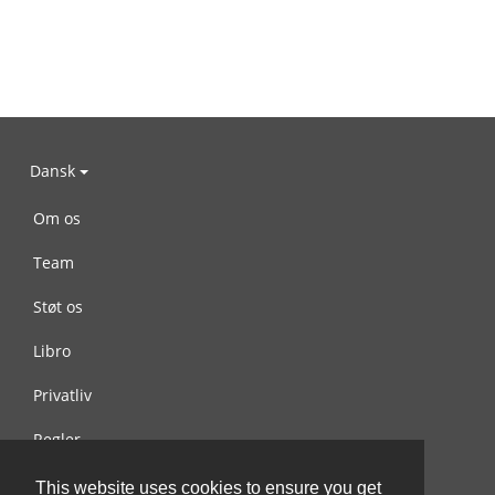
Dansk
Om os
Team
Støt os
Libro
Privatliv
Regler
Kontakt os
This website uses cookies to ensure you get