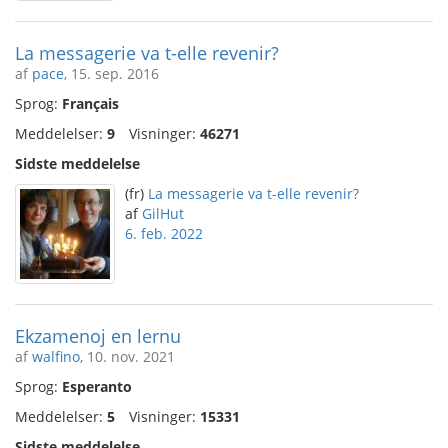
La messagerie va t-elle revenir?
af
pace
, 15. sep. 2016
Sprog:
Français
Meddelelser:
9
Visninger:
46271
Sidste meddelelse
(fr)
La messagerie va t-elle revenir?
af
GilHut
6. feb. 2022
Ekzamenoj en lernu
af
walfino
, 10. nov. 2021
Sprog:
Esperanto
Meddelelser:
5
Visninger:
15331
Sidste meddelelse