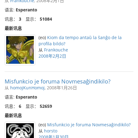
从
Frankouche
, 2008年2月1日
语言:
Esperanto
讯息：
3
显示：
51084
最新讯息
(eo)
Kiom da tempo antaŭ la ŝanĝo de la
profila bildo?
从
Frankouche
2008年2月2日
Misfunkcio je foruma Novmesaĝindikilo?
从
homojKunHomoj
, 2008年1月26日
语言:
Esperanto
讯息：
6
显示：
52659
最新讯息
(eo)
Misfunkcio je foruma Novmesaĝindikilo?
从
horsto
2008年1月30日