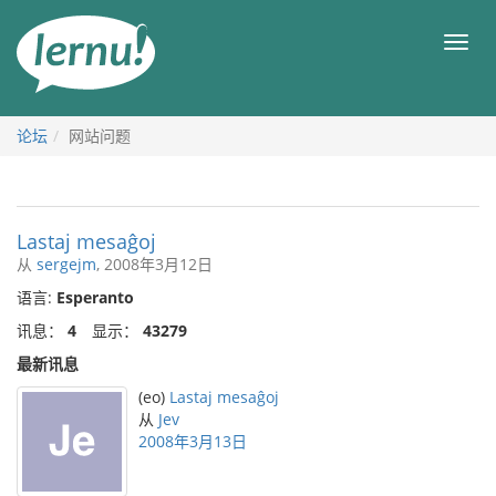
去
目
目
錄
录
頁
论坛
网站问题
Lastaj mesaĝoj
从
sergejm
, 2008年3月12日
语言:
Esperanto
讯息：
4
显示：
43279
最新讯息
(eo)
Lastaj mesaĝoj
从
Jev
2008年3月13日