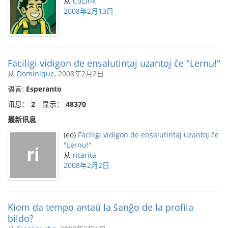
从
CdLink
2008年2月13日
Faciligi vidigon de ensalutintaj uzantoj ĉe "Lernu!"
从
Dominique
, 2008年2月2日
语言:
Esperanto
讯息：
2
显示：
48370
最新讯息
(eo)
Faciligi vidigon de ensalutintaj uzantoj ĉe
"Lernu!"
从
ritarita
2008年2月2日
Kiom da tempo antaŭ la ŝanĝo de la profila
bildo?