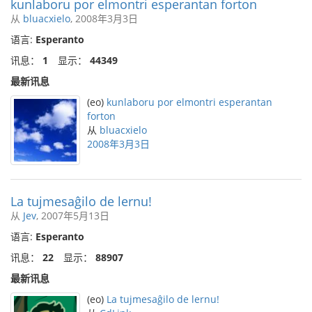
kunlaboru por elmontri esperantan forton
从
bluacxielo
, 2008年3月3日
语言:
Esperanto
讯息：
1
显示：
44349
最新讯息
(eo)
kunlaboru por elmontri esperantan
forton
从
bluacxielo
2008年3月3日
La tujmesaĝilo de lernu!
从
Jev
, 2007年5月13日
语言:
Esperanto
讯息：
22
显示：
88907
最新讯息
(eo)
La tujmesaĝilo de lernu!