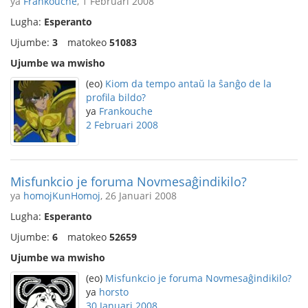
ya
Frankouche
, 1 Februari 2008
Lugha:
Esperanto
Ujumbe:
3
matokeo
51083
Ujumbe wa mwisho
(eo)
Kiom da tempo antaŭ la ŝanĝo de la
profila bildo?
ya
Frankouche
2 Februari 2008
Misfunkcio je foruma Novmesaĝindikilo?
ya
homojKunHomoj
, 26 Januari 2008
Lugha:
Esperanto
Ujumbe:
6
matokeo
52659
Ujumbe wa mwisho
(eo)
Misfunkcio je foruma Novmesaĝindikilo?
ya
horsto
30 Januari 2008