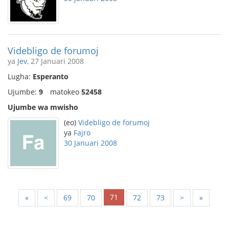
Videbligo de forumoj
ya
Jev
, 27 Januari 2008
Lugha:
Esperanto
Ujumbe:
9
matokeo
52458
Ujumbe wa mwisho
(eo)
Videbligo de forumoj
ya
Fajro
30 Januari 2008
71
«
<
69
70
72
73
>
»