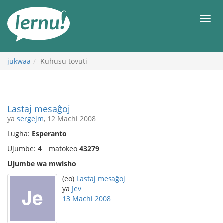
Kwa
maudhui
orod
jukwaa
Kuhusu tovuti
Lastaj mesaĝoj
ya
sergejm
, 12 Machi 2008
Lugha:
Esperanto
Ujumbe:
4
matokeo
43279
Ujumbe wa mwisho
(eo)
Lastaj mesaĝoj
ya
Jev
13 Machi 2008