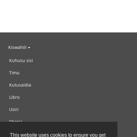
Kiswahili
Kuhusu sisi
Timu
Kutusaidia
Libro
Usiri
Sheria
Wasiliana na si
This website uses cookies to ensure you get