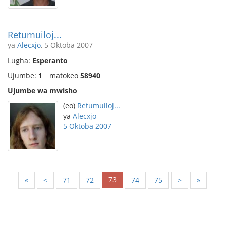
Retumuiloj...
ya
Alecxjo
, 5 Oktoba 2007
Lugha:
Esperanto
Ujumbe:
1
matokeo
58940
Ujumbe wa mwisho
(eo)
Retumuiloj...
ya
Alecxjo
5 Oktoba 2007
73
«
<
71
72
74
75
>
»