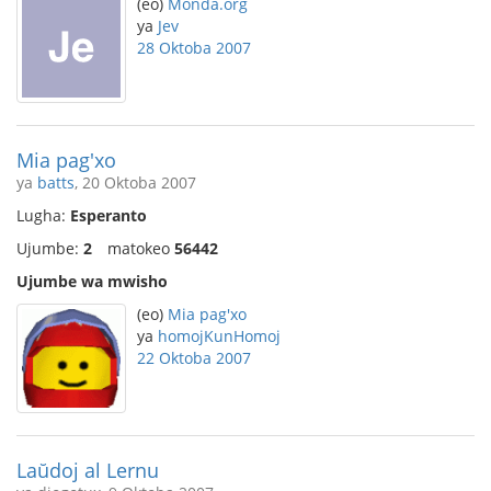
(eo)
Monda.org
ya
Jev
28 Oktoba 2007
Mia pag'xo
ya
batts
, 20 Oktoba 2007
Lugha:
Esperanto
Ujumbe:
2
matokeo
56442
Ujumbe wa mwisho
(eo)
Mia pag'xo
ya
homojKunHomoj
22 Oktoba 2007
Laŭdoj al Lernu