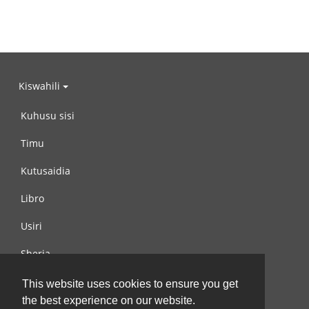
Kiswahili
Kuhusu sisi
Timu
Kutusaidia
Libro
Usiri
Sheria
Wasiliana na si
This website uses cookies to ensure you get
the best experience on our website.