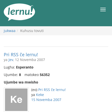
Kwa
maudhui
orod
jukwaa
Kuhusu tovuti
Pri RSS ĉe lernu!
ya
Jev
, 12 Novemba 2007
Lugha:
Esperanto
Ujumbe:
8
matokeo
56352
Ujumbe wa mwisho
(eo)
Pri RSS ĉe lernu!
ya
Keke
15 Novemba 2007