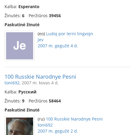
Kalba:
Esperanto
Žinutės:
6
Peržiūros
39456
Paskutinė žinutė
(eo)
Ludoj por lerni lingvojn
Jev
2007 m. gegužė 4 d.
100 Russkie Narodnye Pesni
toni692
, 2007 m. kovas 4 d.
Kalba:
Русский
Žinutės:
9
Peržiūros
58464
Paskutinė žinutė
(ru)
100 Russkie Narodnye Pesni
toni692
2007 m. gegužė 2 d.