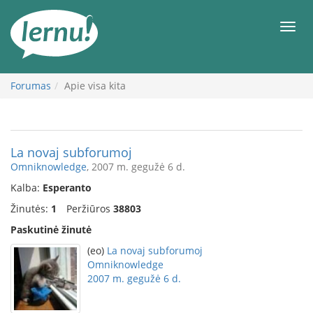
Į
turinį
Meni
Forumas
Apie visa kita
La novaj subforumoj
Omniknowledge
, 2007 m. gegužė 6 d.
Kalba:
Esperanto
Žinutės:
1
Peržiūros
38803
Paskutinė žinutė
(eo)
La novaj subforumoj
Omniknowledge
2007 m. gegužė 6 d.