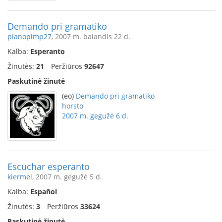
Demando pri gramatiko
pianopimp27
, 2007 m. balandis 22 d.
Kalba:
Esperanto
Žinutės:
21
Peržiūros
92647
Paskutinė žinutė
(eo)
Demando pri gramatiko
horsto
2007 m. gegužė 6 d.
Escuchar esperanto
kiermel
, 2007 m. gegužė 5 d.
Kalba:
Español
Žinutės:
3
Peržiūros
33624
Paskutinė žinutė