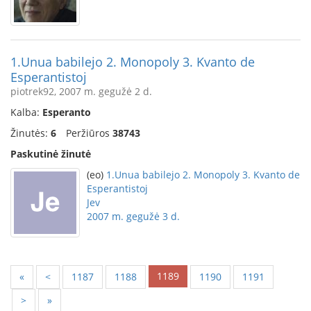
1.Unua babilejo 2. Monopoly 3. Kvanto de
Esperantistoj
piotrek92, 2007 m. gegužė 2 d.
Kalba:
Esperanto
Žinutės:
6
Peržiūros
38743
Paskutinė žinutė
(eo)
1.Unua babilejo 2. Monopoly 3. Kvanto de
Esperantistoj
Jev
2007 m. gegužė 3 d.
1189
«
<
1187
1188
1190
1191
>
»