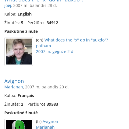
joej
, 2007 m. balandis 28 d.
Kalba:
English
Žinutės:
5
Peržiūros
34912
Paskutinė žinutė
(en)
What does the "x" do in "auxdo"?
patbam
2007 m. gegužė 2 d.
Avignon
Marlanah
, 2007 m. balandis 20 d.
Kalba:
Français
Žinutės:
2
Peržiūros
39583
Paskutinė žinutė
(fr)
Avignon
Marlanah