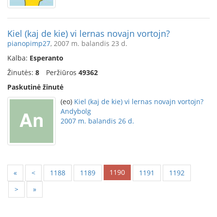
Kiel (kaj de kie) vi lernas novajn vortojn?
pianopimp27
, 2007 m. balandis 23 d.
Kalba:
Esperanto
Žinutės:
8
Peržiūros
49362
Paskutinė žinutė
(eo)
Kiel (kaj de kie) vi lernas novajn vortojn?
Andybolg
2007 m. balandis 26 d.
1190
«
<
1188
1189
1191
1192
>
»