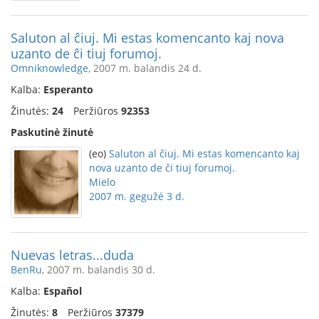
Saluton al ĉiuj. Mi estas komencanto kaj nova
uzanto de ĉi tiuj forumoj.
Omniknowledge
, 2007 m. balandis 24 d.
Kalba:
Esperanto
Žinutės:
24
Peržiūros
92353
Paskutinė žinutė
(eo)
Saluton al ĉiuj. Mi estas komencanto kaj
nova uzanto de ĉi tiuj forumoj.
Mielo
2007 m. gegužė 3 d.
Nuevas letras...duda
BenRu
, 2007 m. balandis 30 d.
Kalba:
Español
Žinutės:
8
Peržiūros
37379