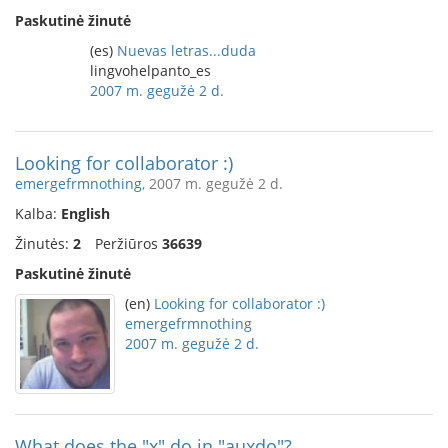
Paskutinė žinutė
(es)
Nuevas letras...duda
lingvohelpanto_es
2007 m. gegužė 2 d.
Looking for collaborator :)
emergefrmnothing
, 2007 m. gegužė 2 d.
Kalba:
English
Žinutės:
2
Peržiūros
36639
Paskutinė žinutė
(en)
Looking for collaborator :)
emergefrmnothing
2007 m. gegužė 2 d.
What does the "x" do in "auxdo"?