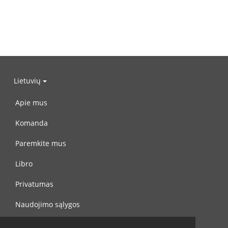
Lietuvių
Apie mus
Komanda
Paremkite mus
Libro
Privatumas
Naudojimo sąlygos
Susisiekite su mumis