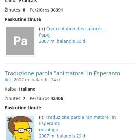
Kalba:
Français
Žinutės:
8
Peržiūros
36391
Paskutinė žinutė
(fr)
Confrontation des cultures...
Papej
2007 m. balandis 30 d.
Traduzione parola "animatore" in Esperanto
licx
, 2007 m. balandis 24 d.
Kalba:
Italiano
Žinutės:
7
Peržiūros
42406
Paskutinė žinutė
(it)
Traduzione parola "animatore" in
Esperanto
novatago
2007 m. balandis 29 d.