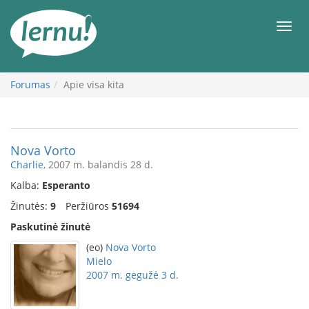
Į
turinį
Meni
Forumas
Apie visa kita
Nova Vorto
Charlie
, 2007 m. balandis 28 d.
Kalba:
Esperanto
Žinutės:
9
Peržiūros
51694
Paskutinė žinutė
(eo)
Nova Vorto
Mielo
2007 m. gegužė 3 d.