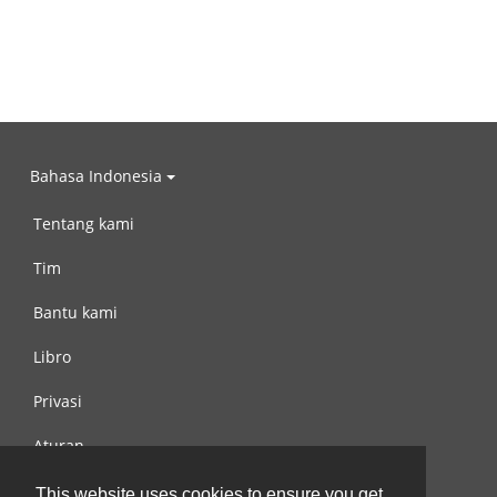
Bahasa Indonesia
Tentang kami
Tim
Bantu kami
Libro
Privasi
Aturan
Hubungi kami
This website uses cookies to ensure you get