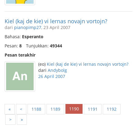
Kiel (kaj de kie) vi lernas novajn vortojn?
dari
pianopimp27
, 23 April 2007
Bahasa:
Esperanto
Pesan:
8
Tunjukkan:
49344
Pesan terakhir
(eo)
Kiel (kaj de kie) vi lernas novajn vortojn?
dari
Andybolg
26 April 2007
1190
«
<
1188
1189
1191
1192
>
»