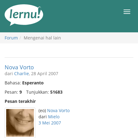
Ke
daftar
Men
isi
Forum
Mengenai hal lain
Nova Vorto
dari
Charlie
, 28 April 2007
Bahasa:
Esperanto
Pesan:
9
Tunjukkan:
51683
Pesan terakhir
(eo)
Nova Vorto
dari
Mielo
3 Mei 2007