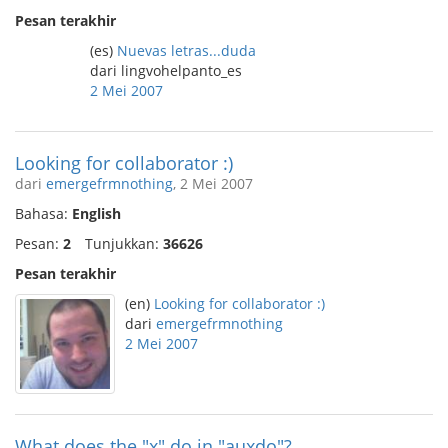
Pesan terakhir
(es)
Nuevas letras...duda
dari lingvohelpanto_es
2 Mei 2007
Looking for collaborator :)
dari
emergefrmnothing
, 2 Mei 2007
Bahasa:
English
Pesan:
2
Tunjukkan:
36626
Pesan terakhir
(en)
Looking for collaborator :)
dari
emergefrmnothing
2 Mei 2007
What does the "x" do in "auxdo"?