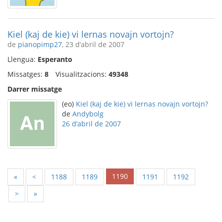
Kiel (kaj de kie) vi lernas novajn vortojn?
de
pianopimp27
, 23 d’abril de 2007
Llengua:
Esperanto
Missatges:
8
Visualitzacions:
49348
Darrer missatge
(eo)
Kiel (kaj de kie) vi lernas novajn vortojn?
de
Andybolg
26 d’abril de 2007
1190
«
<
1188
1189
1191
1192
>
»