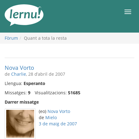
Al
contingut
Men
Fòrum
Quant a tota la resta
Nova Vorto
de
Charlie
, 28 d’abril de 2007
Llengua:
Esperanto
Missatges:
9
Visualitzacions:
51685
Darrer missatge
(eo)
Nova Vorto
de
Mielo
3 de maig de 2007