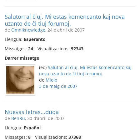
Saluton al ĉiuj. Mi estas komencanto kaj nova
uzanto de ĉi tiuj forumoj.
de
Omniknowledge
, 24 d’abril de 2007
Llengua:
Esperanto
Missatges:
24
Visualitzacions:
92343
Darrer missatge
(eo)
Saluton al ĉiuj. Mi estas komencanto kaj
nova uzanto de ĉi tiuj forumoj.
de
Mielo
3 de maig de 2007
Nuevas letras...duda
de
BenRu
, 30 d’abril de 2007
Llengua:
Español
Missatges:
8
Visualitzacions:
37368