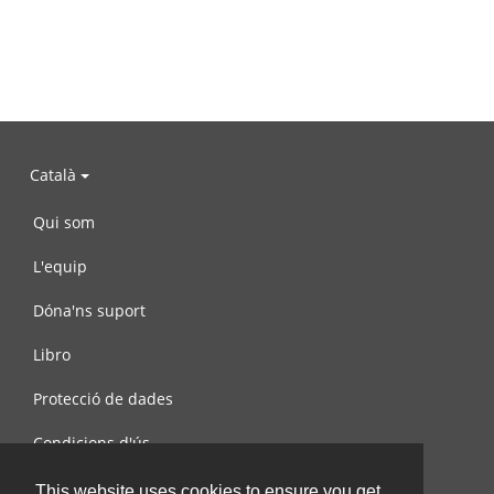
Català
Qui som
L'equip
Dóna'ns suport
Libro
Protecció de dades
Condicions d'ús
Contacta amb nosaltres
This website uses cookies to ensure you get