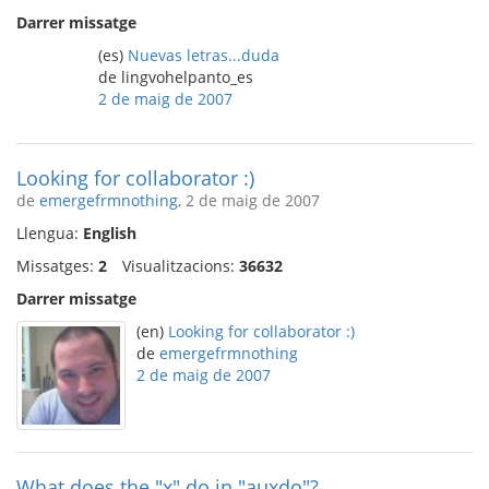
Darrer missatge
(es)
Nuevas letras...duda
de lingvohelpanto_es
2 de maig de 2007
Looking for collaborator :)
de
emergefrmnothing
, 2 de maig de 2007
Llengua:
English
Missatges:
2
Visualitzacions:
36632
Darrer missatge
(en)
Looking for collaborator :)
de
emergefrmnothing
2 de maig de 2007
What does the "x" do in "auxdo"?