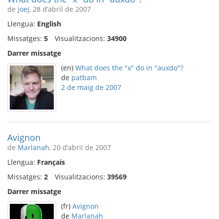
de
joej
, 28 d’abril de 2007
Llengua:
English
Missatges:
5
Visualitzacions:
34900
Darrer missatge
(en)
What does the "x" do in "auxdo"?
de
patbam
2 de maig de 2007
Avignon
de
Marlanah
, 20 d’abril de 2007
Llengua:
Français
Missatges:
2
Visualitzacions:
39569
Darrer missatge
(fr)
Avignon
de
Marlanah