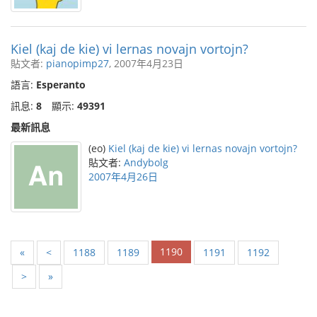
Kiel (kaj de kie) vi lernas novajn vortojn?
貼文者:
pianopimp27
, 2007年4月23日
語言:
Esperanto
訊息:
8
顯示:
49391
最新訊息
(eo)
Kiel (kaj de kie) vi lernas novajn vortojn?
貼文者:
Andybolg
2007年4月26日
1190
«
<
1188
1189
1191
1192
>
»