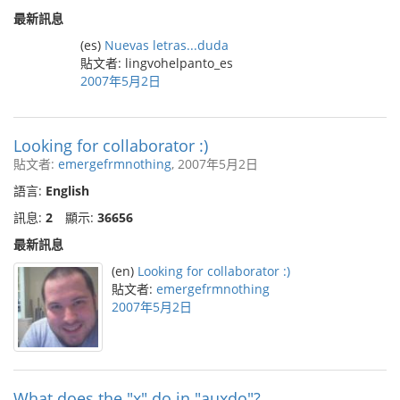
最新訊息
(es)
Nuevas letras...duda
貼文者: lingvohelpanto_es
2007年5月2日
Looking for collaborator :)
貼文者:
emergefrmnothing
, 2007年5月2日
語言:
English
訊息:
2
顯示:
36656
最新訊息
(en)
Looking for collaborator :)
貼文者:
emergefrmnothing
2007年5月2日
What does the "x" do in "auxdo"?