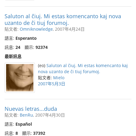
Saluton al ĉiuj. Mi estas komencanto kaj nova
uzanto de ĉi tiuj forumoj.
貼文者:
Omniknowledge
, 2007年4月24日
語言:
Esperanto
訊息:
24
顯示:
92374
最新訊息
(eo)
Saluton al ĉiuj. Mi estas komencanto kaj
nova uzanto de ĉi tiuj forumoj.
貼文者:
Mielo
2007年5月3日
Nuevas letras...duda
貼文者:
BenRu
, 2007年4月30日
語言:
Español
訊息:
8
顯示:
37392