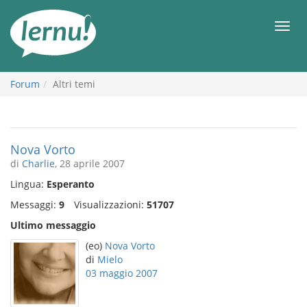
Vai
all’indice
Men
Forum
Altri temi
Nova Vorto
di
Charlie
, 28 aprile 2007
Lingua:
Esperanto
Messaggi:
9
Visualizzazioni:
51707
Ultimo messaggio
(eo)
Nova Vorto
di
Mielo
03 maggio 2007