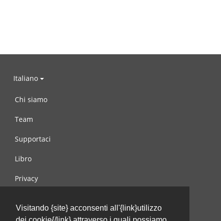
Italiano
Chi siamo
Team
Supportaci
Libro
Privacy
Condizioni d’uso
Visitando {site} acconsenti all'{link}utilizzo
Contattaci
dei cookie{/link} attraverso i quali possiamo