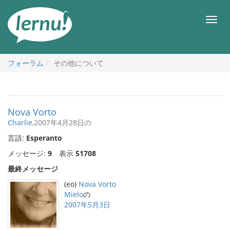
目
次
メ
へ
ニ
ュ
ー
フォーラム
その他について
Nova Vorto
Charlie
,2007年4月28日の
言語:
Esperanto
メッセージ:
9
表示
51708
最終メッセージ
(eo)
Nova Vorto
Mielo
の
2007年5月3日