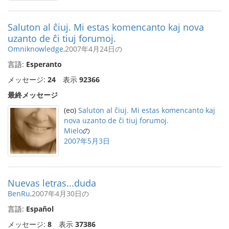
Saluton al ĉiuj. Mi estas komencanto kaj nova
uzanto de ĉi tiuj forumoj.
Omniknowledge
,2007年4月24日の
言語:
Esperanto
メッセージ:
24
表示
92366
最終メッセージ
(eo)
Saluton al ĉiuj. Mi estas komencanto kaj
nova uzanto de ĉi tiuj forumoj.
Mielo
の
2007年5月3日
Nuevas letras...duda
BenRu
,2007年4月30日の
言語:
Español
メッセージ:
8
表示
37386