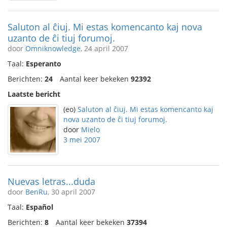
Saluton al ĉiuj. Mi estas komencanto kaj nova
uzanto de ĉi tiuj forumoj.
door
Omniknowledge
, 24 april 2007
Taal:
Esperanto
Berichten:
24
Aantal keer bekeken
92392
Laatste bericht
(eo)
Saluton al ĉiuj. Mi estas komencanto kaj
nova uzanto de ĉi tiuj forumoj.
door
Mielo
3 mei 2007
Nuevas letras...duda
door
BenRu
, 30 april 2007
Taal:
Español
Berichten:
8
Aantal keer bekeken
37394