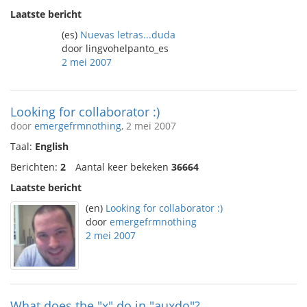
Laatste bericht
(es)
Nuevas letras...duda
door lingvohelpanto_es
2 mei 2007
Looking for collaborator :)
door
emergefrmnothing
, 2 mei 2007
Taal:
English
Berichten:
2
Aantal keer bekeken
36664
Laatste bericht
(en)
Looking for collaborator :)
door
emergefrmnothing
2 mei 2007
What does the "x" do in "auxdo"?