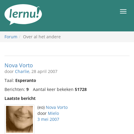
Naar
de
Men
inhoud
Forum
Over al het andere
Nova Vorto
door
Charlie
, 28 april 2007
Taal:
Esperanto
Berichten:
9
Aantal keer bekeken
51728
Laatste bericht
(eo)
Nova Vorto
door
Mielo
3 mei 2007