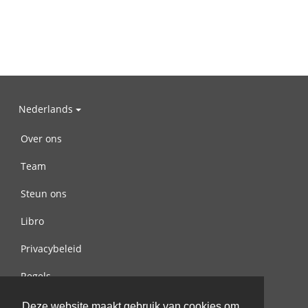
Nederlands
Over ons
Team
Steun ons
Libro
Privacybeleid
Regels
Contact met ons opnemen
Deze website maakt gebruik van cookies om