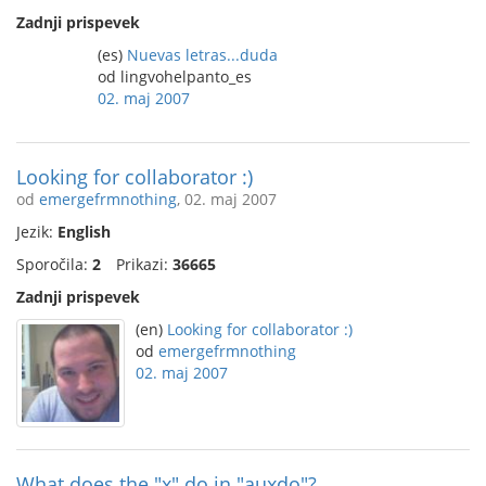
Zadnji prispevek
(es)
Nuevas letras...duda
od lingvohelpanto_es
02. maj 2007
Looking for collaborator :)
od
emergefrmnothing
, 02. maj 2007
Jezik:
English
Sporočila:
2
Prikazi:
36665
Zadnji prispevek
(en)
Looking for collaborator :)
od
emergefrmnothing
02. maj 2007
What does the "x" do in "auxdo"?