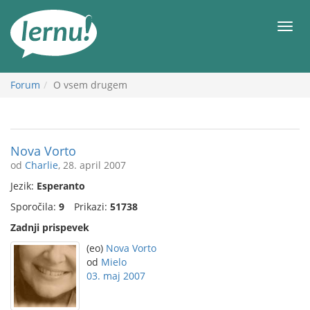
K
vsebini
Meni
Forum
O vsem drugem
Nova Vorto
od
Charlie
, 28. april 2007
Jezik:
Esperanto
Sporočila:
9
Prikazi:
51738
Zadnji prispevek
(eo)
Nova Vorto
od
Mielo
03. maj 2007