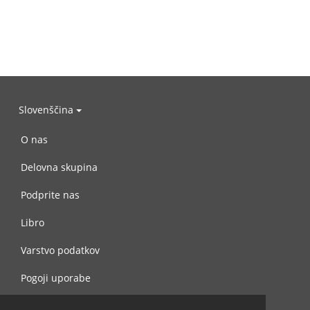
Slovenščina
O nas
Delovna skupina
Podprite nas
Libro
Varstvo podatkov
Pogoji uporabe
Navežite stik z nami