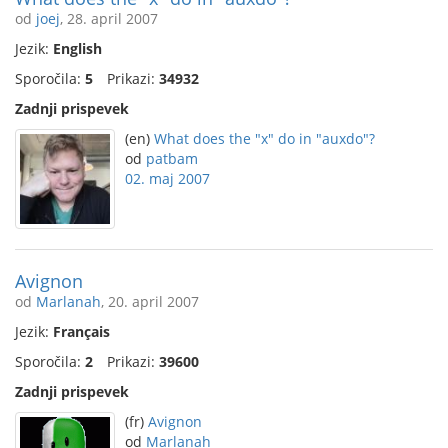
od
joej
, 28. april 2007
Jezik:
English
Sporočila:
5
Prikazi:
34932
Zadnji prispevek
(en)
What does the "x" do in "auxdo"?
od
patbam
02. maj 2007
Avignon
od
Marlanah
, 20. april 2007
Jezik:
Français
Sporočila:
2
Prikazi:
39600
Zadnji prispevek
(fr)
Avignon
od
Marlanah