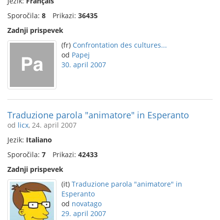
Jezik:
Français
Sporočila:
8
Prikazi:
36435
Zadnji prispevek
(fr)
Confrontation des cultures...
od
Papej
30. april 2007
Traduzione parola "animatore" in Esperanto
od
licx
, 24. april 2007
Jezik:
Italiano
Sporočila:
7
Prikazi:
42433
Zadnji prispevek
(it)
Traduzione parola "animatore" in
Esperanto
od
novatago
29. april 2007