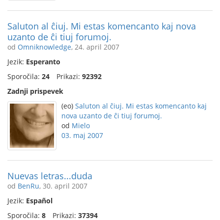
Saluton al ĉiuj. Mi estas komencanto kaj nova
uzanto de ĉi tiuj forumoj.
od
Omniknowledge
, 24. april 2007
Jezik:
Esperanto
Sporočila:
24
Prikazi:
92392
Zadnji prispevek
(eo)
Saluton al ĉiuj. Mi estas komencanto kaj
nova uzanto de ĉi tiuj forumoj.
od
Mielo
03. maj 2007
Nuevas letras...duda
od
BenRu
, 30. april 2007
Jezik:
Español
Sporočila:
8
Prikazi:
37394