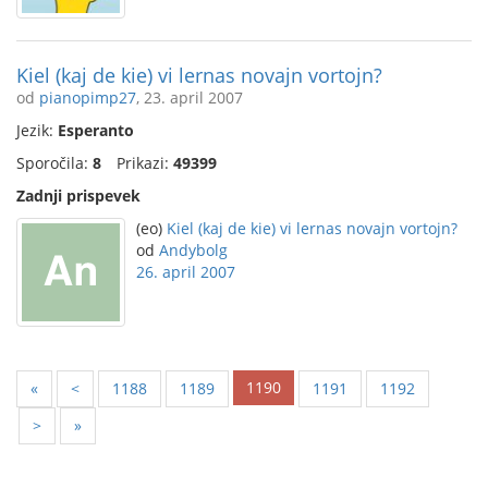
Kiel (kaj de kie) vi lernas novajn vortojn?
od
pianopimp27
, 23. april 2007
Jezik:
Esperanto
Sporočila:
8
Prikazi:
49399
Zadnji prispevek
(eo)
Kiel (kaj de kie) vi lernas novajn vortojn?
od
Andybolg
26. april 2007
1190
«
<
1188
1189
1191
1192
>
»