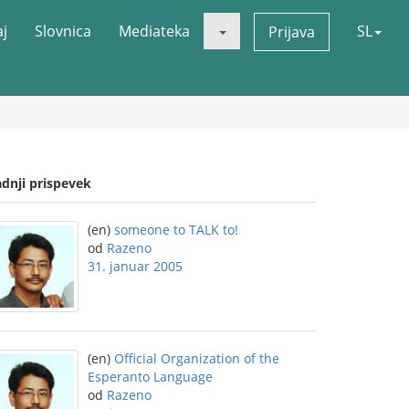
aj
Slovnica
Mediateka
SL
Prijava
adnji prispevek
(en)
someone to TALK to!
od
Razeno
31. januar 2005
(en)
Official Organization of the
Esperanto Language
od
Razeno