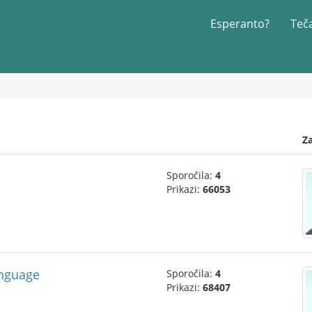
Esperanto?
Teč
Z
Sporočila:
4
Prikazi:
66053
anguage
Sporočila:
4
Prikazi:
68407