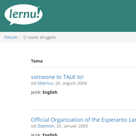
K
vsebini
Forum
O vsem drugem
Tema
someone to TALK to!
od
tiberius
, 26. avgust 2004
Jezik:
English
Official Organization of the Esperanto L
od
Daemon
, 25. januar 2005
Jezik:
English