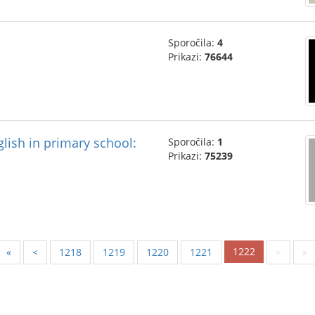
Sporočila:
4
Prikazi:
76644
lish in primary school:
Sporočila:
1
Prikazi:
75239
1222
«
<
1218
1219
1220
1221
>
»