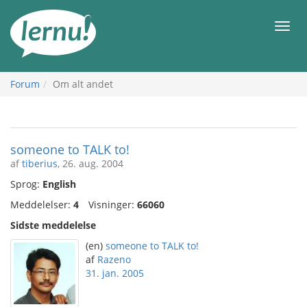
Til
indholdet
Men
Forum
Om alt andet
someone to TALK to!
af
tiberius
, 26. aug. 2004
Sprog:
English
Meddelelser:
4
Visninger:
66060
Sidste meddelelse
(en)
someone to TALK to!
af
Razeno
31. jan. 2005