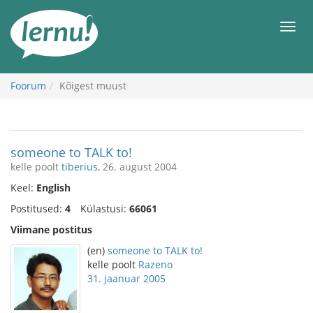
Sisu
juurde
Men
Foorum
Kõigest muust
someone to TALK to!
kelle poolt
tiberius
, 26. august 2004
Keel:
English
Postitused:
4
Külastusi:
66061
Viimane postitus
(en)
someone to TALK to!
kelle poolt
Razeno
31. jaanuar 2005