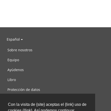
Español
Sobre nosotros
Equipo
Ayúdenos
Libro
Protección de datos
Condiciones de uso
Con la visita de {site} aceptas el {link} uso de
Contáctenos
cookies {/link}. Así podemos continuar