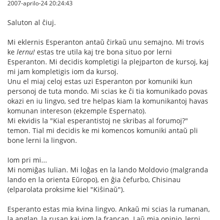
2007-aprilo-24 20:24:43
Saluton al ĉiuj.
Mi eklernis Esperanton antaŭ ĉirkaŭ unu semajno. Mi trovis
ke
lernu!
estas tre utila kaj tre bona situo por lerni
Esperanton. Mi decidis kompletigi la plejparton de kursoj, kaj
mi jam kompletigis iom da kursoj.
Unu el miaj celoj estas uzi Esperanton por komuniki kun
personoj de tuta mondo. Mi scias ke ĉi tia komunikado povas
okazi en iu lingvo, sed tre helpas kiam la komunikantoj havas
komunan intereson (ekzemple Espernato).
Mi ekvidis la "Kial esperantistoj ne skribas al forumoj?"
temon. Tial mi decidis ke mi komencos komuniki antaŭ pli
bone lerni la lingvon.
Iom pri mi...
Mi nomiĝas Iulian. Mi loĝas en la lando Moldovio (malgranda
lando en la orienta Eŭropo), en ĝia ĉefurbo, Chisinau
(elparolata proksime kiel "Kiŝinaŭ").
Esperanto estas mia kvina lingvo. Ankaŭ mi scias la rumanan,
la anglan, la rusan kaj iom la francan. Laŭ mia opinio, lerni