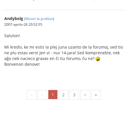
Andybolg
(
Montri la profilon
)
2007-aprilo-26 20:52:55
Saluton!
Mi kredis, ke mi estis la plej juna uzanto de la forumoj, sed tio
ne plu estas vero! Jen vi - nur 14-jara! Sed kompreneble, nek
aĝo nek nacieco gravas en ĉi tiu forumo, ĉu ne?
Bonvenon denove!
1
«
<
2
3
>
»