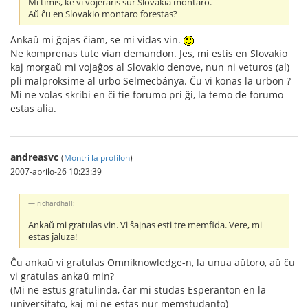
Mi timis, ke vi vojeraris sur Slovakia montaro.
Aŭ ĉu en Slovakio montaro forestas?
Ankaŭ mi ĝojas ĉiam, se mi vidas vin.
Ne komprenas tute vian demandon. Jes, mi estis en Slovakio
kaj morgaŭ mi vojaĝos al Slovakio denove, nun ni veturos (al)
pli malproksime al urbo Selmecbánya. Ĉu vi konas la urbon ?
Mi ne volas skribi en ĉi tie forumo pri ĝi, la temo de forumo
estas alia.
andreasvc
(
Montri la profilon
)
2007-aprilo-26 10:23:39
richardhall:
Ankaŭ mi gratulas vin. Vi ŝajnas esti tre memfida. Vere, mi
estas ĵaluza!
Ĉu ankaŭ vi gratulas Omniknowledge-n, la unua aŭtoro, aŭ ĉu
vi gratulas ankaŭ min?
(Mi ne estus gratulinda, ĉar mi studas Esperanton en la
universitato, kaj mi ne estas nur memstudanto)