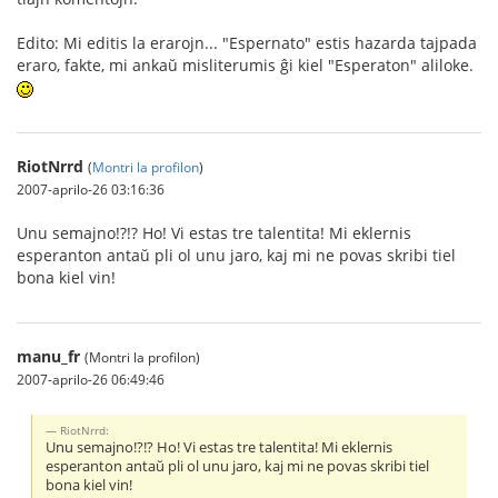
Edito: Mi editis la erarojn... "Espernato" estis hazarda tajpada
eraro, fakte, mi ankaŭ misliterumis ĝi kiel "Esperaton" aliloke.
RiotNrrd
(
Montri la profilon
)
2007-aprilo-26 03:16:36
Unu semajno!?!? Ho! Vi estas tre talentita! Mi eklernis
esperanton antaŭ pli ol unu jaro, kaj mi ne povas skribi tiel
bona kiel vin!
manu_fr
(Montri la profilon)
2007-aprilo-26 06:49:46
RiotNrrd:
Unu semajno!?!? Ho! Vi estas tre talentita! Mi eklernis
esperanton antaŭ pli ol unu jaro, kaj mi ne povas skribi tiel
bona kiel vin!