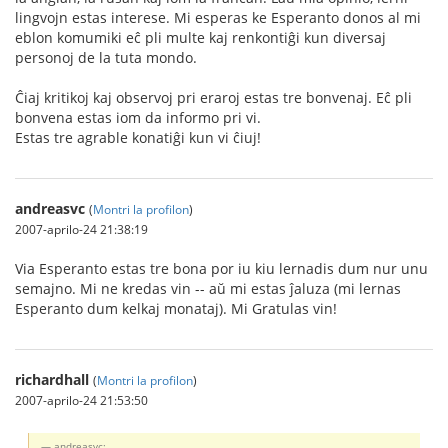
lingvojn estas interese. Mi esperas ke Esperanto donos al mi
eblon komumiki eĉ pli multe kaj renkontiĝi kun diversaj
personoj de la tuta mondo.
Ĉiaj kritikoj kaj observoj pri eraroj estas tre bonvenaj. Eĉ pli
bonvena estas iom da informo pri vi.
Estas tre agrable konatiĝi kun vi ĉiuj!
andreasvc
(
Montri la profilon
)
2007-aprilo-24 21:38:19
Via Esperanto estas tre bona por iu kiu lernadis dum nur unu
semajno. Mi ne kredas vin -- aŭ mi estas ĵaluza (mi lernas
Esperanto dum kelkaj monataj). Mi Gratulas vin!
richardhall
(
Montri la profilon
)
2007-aprilo-24 21:53:50
andreasvc: