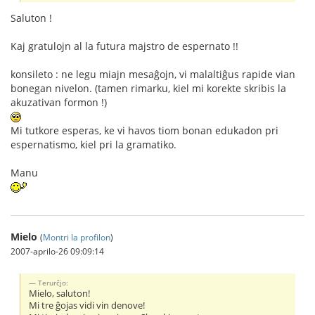
Saluton !
Kaj gratulojn al la futura majstro de espernato !!
konsileto : ne legu miajn mesaĝojn, vi malaltiĝus rapide vian
bonegan nivelon. (tamen rimarku, kiel mi korekte skribis la
akuzativan formon !)
Mi tutkore esperas, ke vi havos tiom bonan edukadon pri
espernatismo, kiel pri la gramatiko.
Manu
Mielo
(
Montri la profilon
)
2007-aprilo-26 09:09:14
Terurĉjo:
Mielo, saluton!
Mi tre ĝojas vidi vin denove!