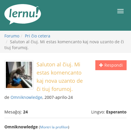
Al
la
Men
enhavo
Forumo
Pri ĉio cetera
Saluton al ĉiuj. Mi estas komencanto kaj nova uzanto de ĉi
tiuj forumoj.
Saluton al ĉiuj. Mi
Respondi
estas komencanto
kaj nova uzanto de
ĉi tiuj forumoj.
de
Omniknowledge
, 2007-aprilo-24
Mesaĝoj:
24
Lingvo:
Esperanto
Omniknowledge
(
Montri la profilon
)