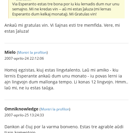
Via Esperanto estas tre bona por iu kiu lernadis dum nur unu
semajno. Mi ne kredas vin -- aŭ mi estas ĵaluza (mi lernas
Esperanto dum kelkaj monataj). Mi Gratulas vin!
Ankaŭ mi gratulas vin. Vi ŝajnas esti tre memfida. Vere, mi
estas ĵaluza!
Mielo
(
Montri la profilon
)
2007-aprilo-24 22:12:06
Homoj egzistas, kiuj estas lingvtalento. Laŭ mi amiko - kiu
lernis Esperante ankaŭ dum unu monato - iu povas lerni ia
ajn lingvojn dum mallonga tempo. Li konas 12 lingvojn. Hmm..
laŭ mi, ne iu estas taŭga.
Omniknowledge
(
Montri la profilon
)
2007-aprilo-25 13:24:33
Dankon al ĉiuj por la varma bonveno. Estas tre agrable aŭdi
tiajn komentojn.