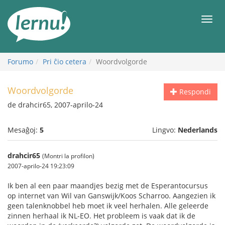
Al
la
Men
enhavo
Forumo
Pri ĉio cetera
Woordvolgorde
Woordvolgorde
Respondi
de drahcir65, 2007-aprilo-24
Mesaĝoj:
5
Lingvo:
Nederlands
drahcir65
(Montri la profilon)
2007-aprilo-24 19:23:09
Ik ben al een paar maandjes bezig met de Esperantocursus
op internet van Wil van Ganswijk/Koos Scharroo. Aangezien ik
geen talenknobbel heb moet ik veel herhalen. Alle geleerde
zinnen herhaal ik NL-EO. Het probleem is vaak dat ik de