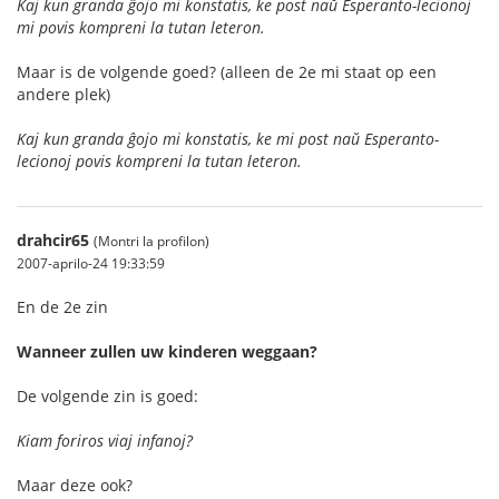
Kaj kun granda ĝojo mi konstatis, ke post naŭ Esperanto-lecionoj
mi povis kompreni la tutan leteron.
Maar is de volgende goed? (alleen de 2e mi staat op een
andere plek)
Kaj kun granda ĝojo mi konstatis, ke mi post naŭ Esperanto-
lecionoj povis kompreni la tutan leteron.
drahcir65
(Montri la profilon)
2007-aprilo-24 19:33:59
En de 2e zin
Wanneer zullen uw kinderen weggaan?
De volgende zin is goed:
Kiam foriros viaj infanoj?
Maar deze ook?