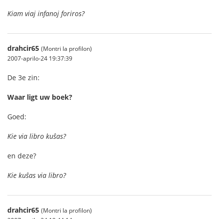
Kiam viaj infanoj foriros?
drahcir65
(Montri la profilon)
2007-aprilo-24 19:37:39
De 3e zin:
Waar ligt uw boek?
Goed:
Kie via libro kuŝas?
en deze?
Kie kuŝas via libro?
drahcir65
(Montri la profilon)